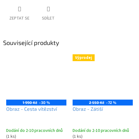
ZEPTAT SE
SDÍLET
Související produkty
Výprodej
1 990 Kč
–30 %
2 550 Kč
–72 %
Obraz - Cesta vítězství
Obraz - Zátiší
Dodání do 2-10 pracovních dnů
Dodání do 2-10 pracovních dnů
(1 ks)
(1 ks)