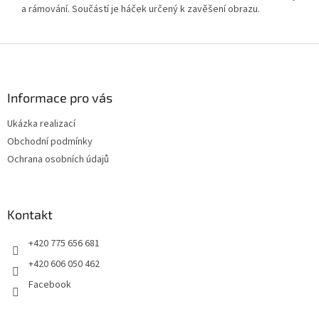
a rámování. Součástí je háček určený k zavěšení obrazu.
Z
á
p
a
Informace pro vás
t
Ukázka realizací
í
Obchodní podmínky
Ochrana osobních údajů
Kontakt
+420 775 656 681
+420 606 050 462
Facebook