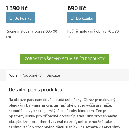
1 390 Kč
690 Kč
Do košíku
Do košíku
Ručně malovaný obraz 60 x 90
Ručně malovaný obraz 70 x 70
cm
cm
ZOBRAZIT VŠECHNY SOUVISEJÍCÍ PRODUKTY
Popis
Podobné (8)
Diskuze
Detailní popis produktu
Na obraze jsou namalována rudá ústa ženy. Obraz je malovaný
olejovými barvami na kvalitní malířské plátno vyšší gramáže,
napnuté na vypínací (skrytý) 2 cm široký blind rám. Ten je
opatřený klínky pro případné dopnutí plátna. Díky probarveným
okrajům lze obraz ihned zavěsit na zeď, nebo je možné také
zarámování do ozdobného rámu. Nabídku naleznete v sekci rámy