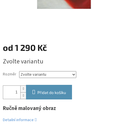
od
1 290 Kč
Měrná
Zvolte variantu
cena:
Rozměr
Přidat do košíku
Ručně malovaný obraz
Detailní informace