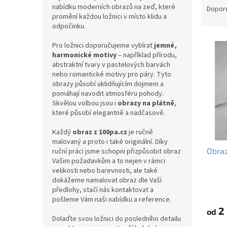
nabídku moderních obrazů na zeď, které
a
Dopor
promění každou ložnici v místo klidu a
z
odpočinku.
e
V
n
Pro ložnici doporučujeme vybírat
jemné,
ý
í
harmonické motivy
– například přírodu,
p
p
abstraktní tvary v pastelových barvách
i
r
nebo romantické motivy pro páry. Tyto
obrazy působí uklidňujícím dojmem a
s
o
pomáhají navodit atmosféru pohody.
p
d
Skvělou volbou jsou i
obrazy na plátně
,
r
u
které působí elegantně a nadčasově.
o
k
d
t
Každý
obraz z 100pa.cz
je ručně
u
ů
malovaný a proto i také originální. Díky
Obra
ruční práci jsme schopni přizpůsobit obraz
k
Vašim požadavkům a to nejen v rámci
t
velikosti nebo barevnosti, ale také
ů
dokážeme namalovat obraz dle Vaší
předlohy, stačí nás kontaktovat a
pošleme Vám naši nabídku a reference.
2 
od
Dolaďte svou ložnici do posledního detailu