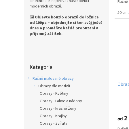
a nechte se inspirovat naší kolekcí
Ručně
moderních obrazů.
50 cm 
🖼️
Objevte kouzlo obrazů do ložnice
od 100pa – objednejte si ten svůj ještě
dnes a proměňte každé probuzení v
příjemný zážitek.
P
o
Přeskočit
s
Kategorie
kategorie
t
r
Ručně malované obrazy
a
Obraz
Obrazy dle motivů
n
Obrazy - Květiny
n
í
Obrazy - Lahve a nádoby
p
Obrazy - krásné ženy
a
Obrazy - Krajiny
2 
od
n
Obrazy - Zvířata
e
Ručně