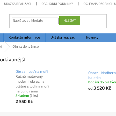
UKÁZKA REALIZACÍ
OBCHODNÍ PODMÍNKY
OCHRANA OSOBNÍCH 
HLEDAT
Kontaktní informace
Ukázka realizací
Novinky
vů
Obraz do ložnice
odávanější
Obraz - Loď na moři
Obraz - Nádhern
Ručně malovaný
baletka
moderní obraz na
Dodání do 6-8 týd
plátně s lodí na moři
3 520 Kč
od
na blind rámu
Skladem
(1 ks)
2 550 Kč