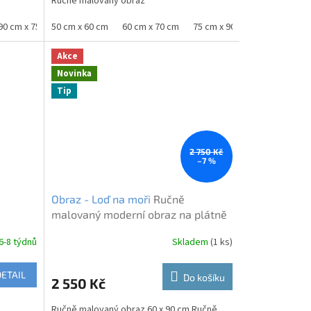
Ručně malovaný obraz
0 cm
90 cm x 75 cm
50 cm x 60 cm
100 cm x 80 cm
60 cm x 70 cm
120 cm x 100 cm
75 cm x 90 cm
80 cm x 10
Akce
Novinka
Tip
2 750 Kč
–7 %
Obraz - Loď na moři
Ručně
malovaný moderní obraz na plátně
s lodí na moři na blind rámu
6-8 týdnů
Skladem
(1 ks)
DETAIL
Do košíku
2 550 Kč
Ručně malovaný obraz 60 x 90 cm Ručně