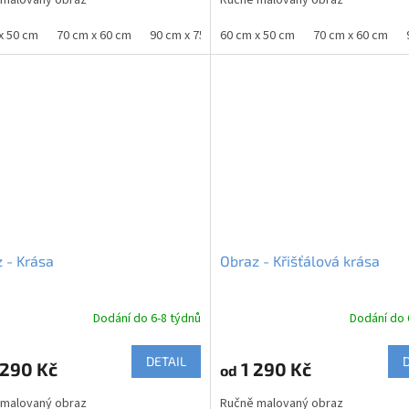
x 50 cm
70 cm x 60 cm
90 cm x 75 cm
60 cm x 50 cm
100 cm x 80 cm
70 cm x 60 cm
120 cm x 10
 - Krása
Obraz - Křišťálová krása
Dodání do 6-8 týdnů
Dodání do 
DETAIL
290 Kč
1 290 Kč
od
 malovaný obraz
Ručně malovaný obraz