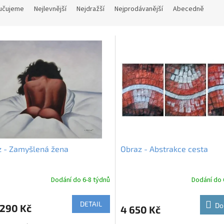
učujeme
Nejlevnější
Nejdražší
Nejprodávanější
Abecedně
z - Zamyšlená žena
Obraz - Abstrakce cesta
Dodání do 6-8 týdnů
Dodání do 
DETAIL
Do
290 Kč
4 650 Kč