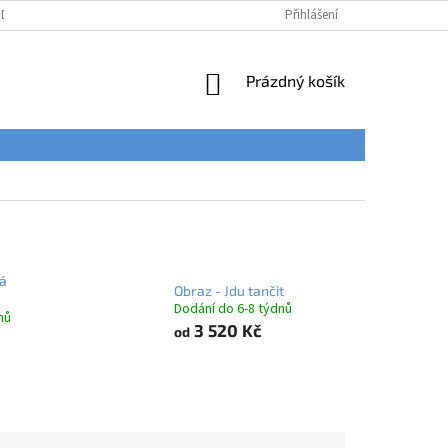
ÚDAJŮ
Přihlášení
NÁKUPNÍ
Prázdný košík
KOŠÍK
á
Obraz - Jdu tančit
Dodání do 6-8 týdnů
nů
3 520 Kč
od