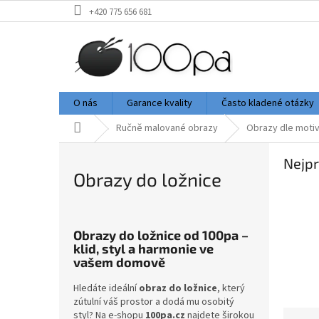
Přejít
+420 775 656 681
na
obsah
O nás
Garance kvality
Často kladené otázky
Domů
Ručně malované obrazy
Obrazy dle moti
Nejpr
Obrazy do ložnice
Obrazy do ložnice od 100pa –
klid, styl a harmonie ve
vašem domově
Hledáte ideální
obraz do ložnice
, který
zútulní váš prostor a dodá mu osobitý
Ř
styl? Na e-shopu
100pa.cz
najdete širokou