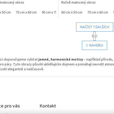
 malovaný obraz
Ručně malovaný obraz
x 50 cm
70 cm x 60 cm
90 cm x 75 cm
60 cm x 50 cm
100 cm x 80 cm
70 cm x 60 cm
NAČÍST 7 DALŠÍCH
S
1
2
O
t
r
v
NAHORU
á
l
n
á
k
d
nici doporučujeme vybírat
jemné, harmonické motivy
– například přírodu
o
a
v
ro páry. Tyto obrazy působí uklidňujícím dojmem a pomáhají navodit atmos
c
á
ůsobí elegantně a nadčasově.
í
n
p
í
r
v
k
y
v
e pro vás
Kontakt
ý
p