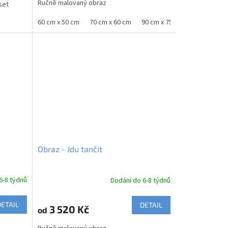
Ručně malovaný obraz
set
0 cm
60 cm x 50 cm
70 cm x 60 cm
90 cm x 75 cm
100 cm x 8
Obraz - Jdu tančit
6-8 týdnů
Dodání do 6-8 týdnů
DETAIL
DETAIL
3 520 Kč
od