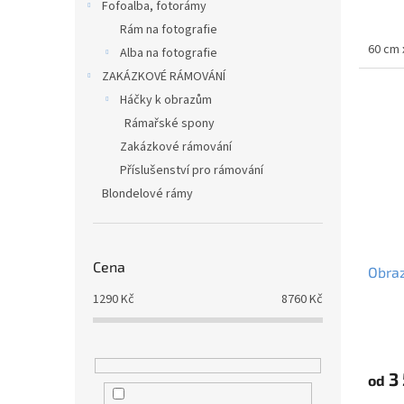
Fofoalba, fotorámy
Rám na fotografie
60 cm 
Alba na fotografie
ZAKÁZKOVÉ RÁMOVÁNÍ
Háčky k obrazům
Rámařské spony
Zakázkové rámování
Příslušenství pro rámování
Blondelové rámy
Cena
Obraz
1290
Kč
8760
Kč
3 
od