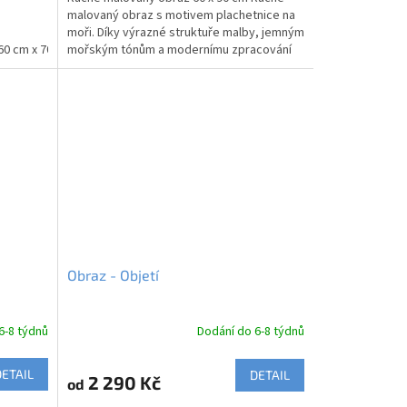
malovaný obraz s motivem plachetnice na
moři. Díky výrazné struktuře malby, jemným
0 cm
60 cm x 70 cm
mořským tónům a modernímu zpracování
75 cm x 90 cm
80 cm x 100 cm
100 cm x 120 cm
krásně oživí...
Obraz - Objetí
6-8 týdnů
Dodání do 6-8 týdnů
DETAIL
DETAIL
2 290 Kč
od