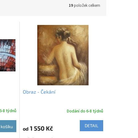
19
položek celkem
Obraz - Čekání
6-8 týdnů
Dodání do 6-8 týdnů
DETAIL
 košíku
1 550 Kč
od