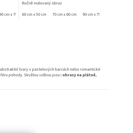
Ručně malovaný obraz
90 cm x 75 cm
60 cm x 50 cm
100 cm x 80 cm
70 cm x 60 cm
120 cm x 100 cm
90 cm x 75 cm
100 cm x 8
, abstraktní tvary v pastelových barvách nebo romantické
féru pohody. Skvělou volbou jsou i
obrazy na plátně
,