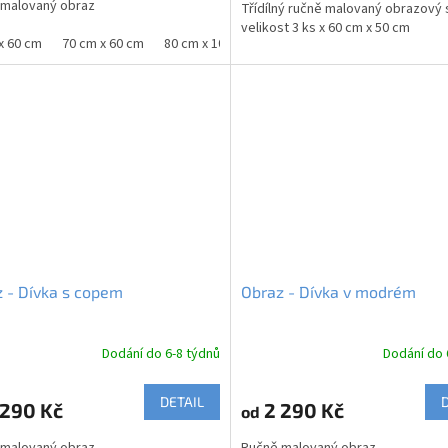
 malovaný obraz
Třídílný ručně malovaný obrazový 
velikost 3 ks x 60 cm x 50 cm
x 60 cm
70 cm x 60 cm
80 cm x 100 cm
90 cm x 75 cm
100 cm x 12
 - Dívka s copem
Obraz - Dívka v modrém
Dodání do 6-8 týdnů
Dodání do 
DETAIL
290 Kč
2 290 Kč
od
 malovaný obraz
Ručně malovaný obraz