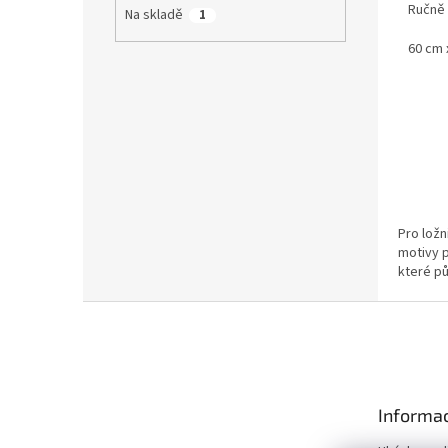
Ručně
Na skladě
1
60 cm 
Pro lož
motivy p
které p
Z
á
p
a
t
Informac
í