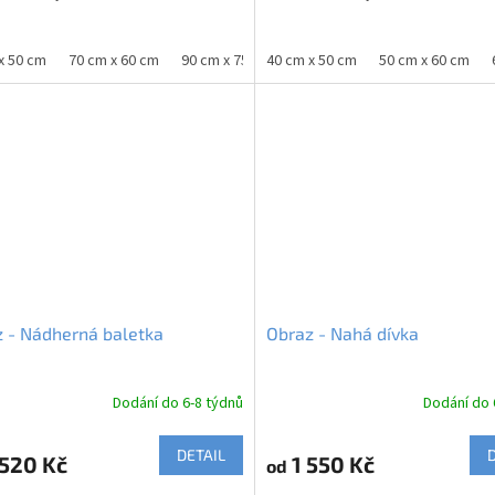
x 50 cm
70 cm x 60 cm
90 cm x 75 cm
40 cm x 50 cm
100 cm x 80 cm
50 cm x 60 cm
120 cm x 10
 - Nádherná baletka
Obraz - Nahá dívka
Dodání do 6-8 týdnů
Dodání do 
DETAIL
520 Kč
1 550 Kč
od