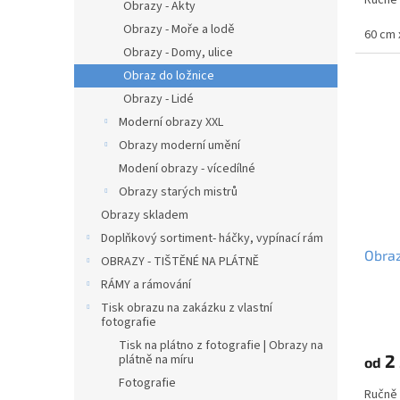
Obrazy - Akty
l
Obrazy - Moře a lodě
60 cm 
Obrazy - Domy, ulice
Obraz do ložnice
Obrazy - Lidé
Moderní obrazy XXL
Obrazy moderní umění
Modení obrazy - vícedílné
Obrazy starých mistrů
Obrazy skladem
Doplňkový sortiment- háčky, vypínací rám
Obraz
OBRAZY - TIŠTĚNÉ NA PLÁTNĚ
RÁMY a rámování
Tisk obrazu na zakázku z vlastní
fotografie
Tisk na plátno z fotografie | Obrazy na
2 
plátně na míru
od
Fotografie
Ručně