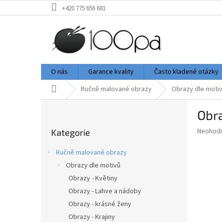
Přejít
+420 775 656 681
na
obsah
O nás
Garance kvality
Často kladené otázky
Domů
Ručně malované obrazy
Obrazy dle moti
P
Obr
o
Přeskočit
s
Průměr
Neohod
Kategorie
kategorie
t
hodnoce
r
produkt
Ručně malované obrazy
a
je
Obrazy dle motivů
0,0
n
z
Obrazy - Květiny
n
5
í
Obrazy - Lahve a nádoby
hvězdič
p
Obrazy - krásné ženy
a
Obrazy - Krajiny