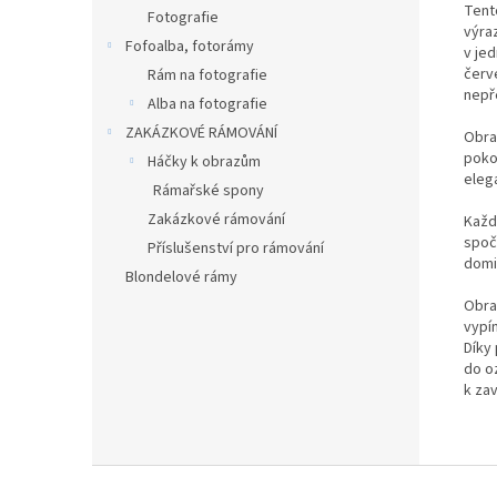
Tento
Fotografie
výra
Fofoalba, fotorámy
v je
červ
Rám na fotografie
nepř
Alba na fotografie
ZAKÁZKOVÉ RÁMOVÁNÍ
Obraz
poko
Háčky k obrazům
elega
Rámařské spony
Zakázkové rámování
Každ
spočí
Příslušenství pro rámování
domi
Blondelové rámy
Obra
vypín
Díky
do o
k za
Z