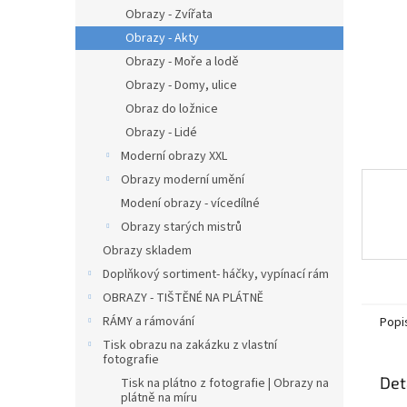
n
Obrazy - Zvířata
e
Obrazy - Akty
l
Obrazy - Moře a lodě
Obrazy - Domy, ulice
Obraz do ložnice
Obrazy - Lidé
Moderní obrazy XXL
Obrazy moderní umění
Modení obrazy - vícedílné
Obrazy starých mistrů
Obrazy skladem
Doplňkový sortiment- háčky, vypínací rám
OBRAZY - TIŠTĚNÉ NA PLÁTNĚ
RÁMY a rámování
Popi
Tisk obrazu na zakázku z vlastní
fotografie
Det
Tisk na plátno z fotografie | Obrazy na
plátně na míru