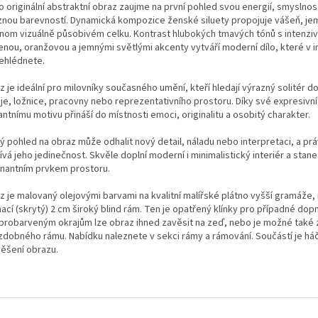
 originální abstraktní obraz zaujme na první pohled svou energií, smyslnost
znou barevností. Dynamická kompozice ženské siluety propojuje vášeň, jemn
dnom vizuálně působivém celku. Kontrast hlubokých tmavých tónů s intenziv
enou, oranžovou a jemnými světlými akcenty vytváří moderní dílo, které v i
ehlédnete.
 je ideální pro milovníky současného umění, kteří hledají výrazný solitér 
je, ložnice, pracovny nebo reprezentativního prostoru. Díky své expresivní
ntnímu motivu přináší do místnosti emoci, originalitu a osobitý charakter.
ý pohled na obraz může odhalit nový detail, náladu nebo interpretaci, a pr
vá jeho jedinečnost. Skvěle doplní moderní i minimalistický interiér a stane
nantním prvkem prostoru.
z je malovaný olejovými barvami na kvalitní malířské plátno vyšší gramáže,
ací (skrytý) 2 cm široký blind rám. Ten je opatřený klínky pro případné dopn
 probarveným okrajům lze obraz ihned zavěsit na zeď, nebo je možné také
zdobného rámu. Nabídku naleznete v sekci rámy a rámování. Součástí je há
věšení obrazu.