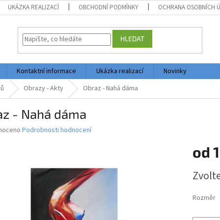
UKÁZKA REALIZACÍ
OBCHODNÍ PODMÍNKY
OCHRANA OSOBNÍCH 
HLEDAT
Kontaktní informace
Ukázka realizací
Novinky
vů
Obrazy - Akty
Obraz - Nahá dáma
az - Nahá dáma
né
noceno
Podrobnosti hodnocení
ní
od
1
u
Měrná
Zvolt
cena:
ek.
Rozměr