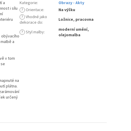
í a
Kategorie
:
Obrazy - Akty
ost i sílu
?
Orientace
:
Na výšku
ní
?
Vhodné jako
nteriéru
Ložnice, pracovna
dekorace do
:
moderní umění,
?
Styl malby
:
olejomalba
do obývacího
 malbě a
ávě v tom
 se
 napnuté na
utí plátna.
 zarámování
ček určený