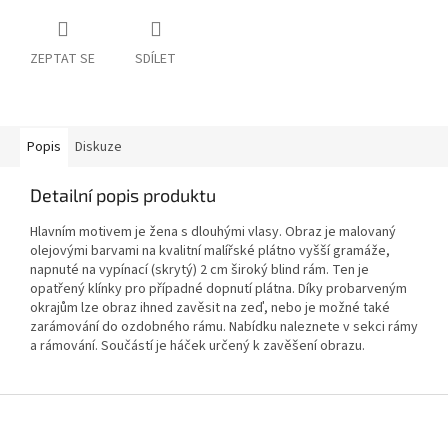
ZEPTAT SE
SDÍLET
Popis
Diskuze
Detailní popis produktu
Hlavním motivem je žena s dlouhými vlasy. Obraz je malovaný
olejovými barvami na kvalitní malířské plátno vyšší gramáže,
napnuté na vypínací (skrytý) 2 cm široký blind rám. Ten je
opatřený klínky pro případné dopnutí plátna. Díky probarveným
okrajům lze obraz ihned zavěsit na zeď, nebo je možné také
zarámování do ozdobného rámu. Nabídku naleznete v sekci rámy
a rámování. Součástí je háček určený k zavěšení obrazu.
Z
á