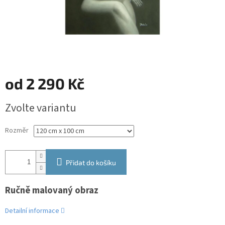
od
2 290 Kč
Měrná
Zvolte variantu
cena:
Rozměr
Přidat do košíku
Ručně malovaný obraz
Detailní informace