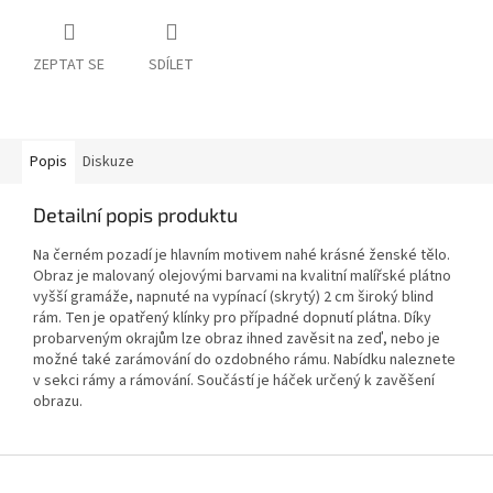
ZEPTAT SE
SDÍLET
Popis
Diskuze
Detailní popis produktu
Na černém pozadí je hlavním motivem nahé krásné ženské tělo.
Obraz je malovaný olejovými barvami na kvalitní malířské plátno
vyšší gramáže, napnuté na vypínací (skrytý) 2 cm široký blind
rám. Ten je opatřený klínky pro případné dopnutí plátna. Díky
probarveným okrajům lze obraz ihned zavěsit na zeď, nebo je
možné také zarámování do ozdobného rámu. Nabídku naleznete
v sekci rámy a rámování. Součástí je háček určený k zavěšení
obrazu.
Z
á