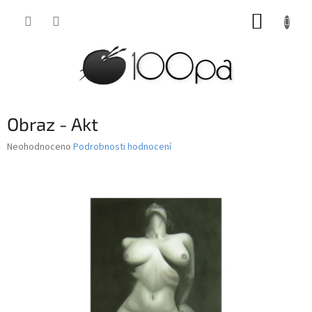
Přejít
NÁKUP
na
obsah
KOŠÍK
Obraz - Akt
Průměrné
Neohodnoceno
Podrobnosti hodnocení
hodnocení
produktu
je
0,0
z
5
hvězdiček.