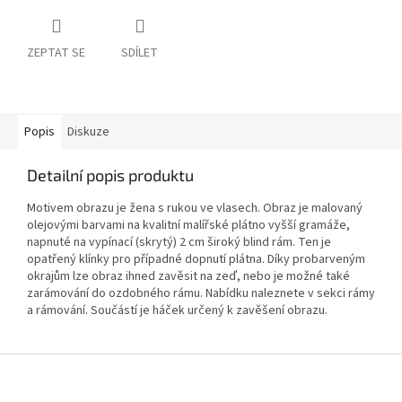
ZEPTAT SE
SDÍLET
Popis
Diskuze
Detailní popis produktu
Motivem obrazu je žena s rukou ve vlasech. Obraz je malovaný
olejovými barvami na kvalitní malířské plátno vyšší gramáže,
napnuté na vypínací (skrytý) 2 cm široký blind rám. Ten je
opatřený klínky pro případné dopnutí plátna. Díky probarveným
okrajům lze obraz ihned zavěsit na zeď, nebo je možné také
zarámování do ozdobného rámu. Nabídku naleznete v sekci rámy
a rámování. Součástí je háček určený k zavěšení obrazu.
Z
á