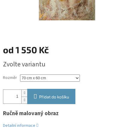
od
1 550 Kč
Měrná
Zvolte variantu
cena:
Rozměr
Přidat do košíku
Ručně malovaný obraz
Detailní informace