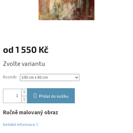
od
1 550 Kč
Měrná
Zvolte variantu
cena:
Rozměr
Přidat do košíku
Ručně malovaný obraz
Detailní informace