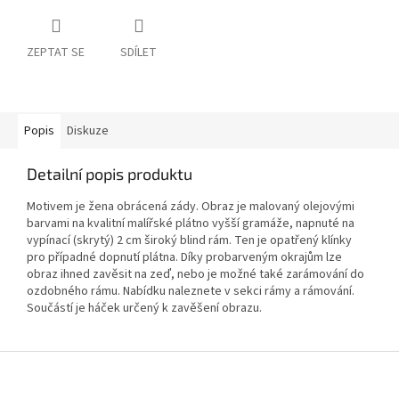
ZEPTAT SE
SDÍLET
Popis
Diskuze
Detailní popis produktu
Motivem je žena obrácená zády. Obraz je malovaný olejovými
barvami na kvalitní malířské plátno vyšší gramáže, napnuté na
vypínací (skrytý) 2 cm široký blind rám. Ten je opatřený klínky
pro případné dopnutí plátna. Díky probarveným okrajům lze
obraz ihned zavěsit na zeď, nebo je možné také zarámování do
ozdobného rámu. Nabídku naleznete v sekci rámy a rámování.
Součástí je háček určený k zavěšení obrazu.
Z
á