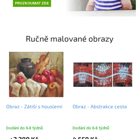
i
n
t
e
Ručně malované obrazy
r
n
e
t
o
v
é
m
Obraz - Zátiší s houslemi
Obraz - Abstrakce cesta
o
b
c
Dodání do 6-8 týdnů
Dodání do 6-8 týdnů
h