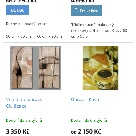
2 290 Kč
4 650 Kč
od
o
DETAIL
Do košíku
d
ě
Ručně malovaný obraz
Třídílný ručně malovaný
,
obrazový set velikost 3 ks x 60
50 cm x 60 cm
60 cm x 70 cm
75 cm x 90 cm
cm x 50 cm
80 cm x 100 cm
10
Vícedílné obrazy -
Obraz - Káva
Civilizace
Dodání do 6-8 týdnů
Dodání do 6-8 týdnů
3 350 Kč
2 150 Kč
od