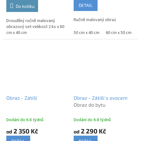
DETAIL
Do košíku
Ručně malovaný obraz
Dvoudílný ručně malovaný
obrazový set velikost 2 ks x 80
cm x 40 cm
50 cm x 40 cm
60 cm x 50 cm
7
Obraz - Zátiší
Obraz - Zátiší s ovocem
Obraz do bytu
Dodání do 6-8 týdnů
Dodání do 6-8 týdnů
2 350 Kč
2 290 Kč
od
od