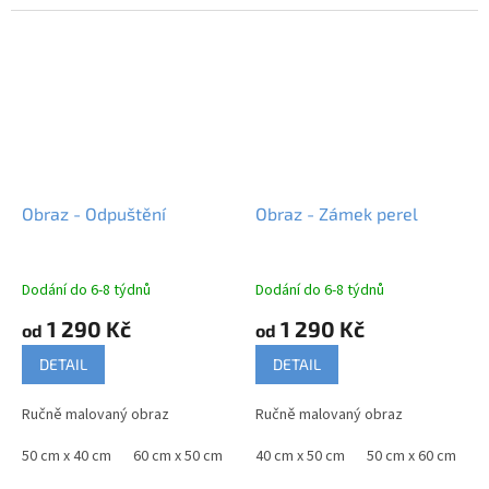
Obraz - Odpuštění
Obraz - Zámek perel
Dodání do 6-8 týdnů
Dodání do 6-8 týdnů
1 290 Kč
1 290 Kč
od
od
DETAIL
DETAIL
Ručně malovaný obraz
Ručně malovaný obraz
50 cm x 40 cm
60 cm x 50 cm
70 cm x 60 cm
40 cm x 50 cm
90 cm x 75 cm
50 cm x 60 cm
100
6