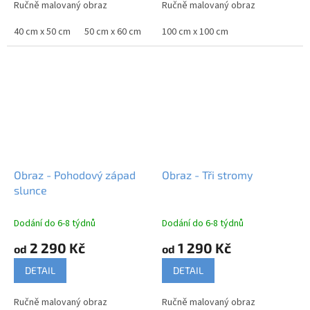
Ručně malovaný obraz
Ručně malovaný obraz
40 cm x 50 cm
50 cm x 60 cm
60 cm x 70 cm
100 cm x 100 cm
75 cm x 90 cm
80 
Obraz - Pohodový západ
Obraz - Tři stromy
slunce
Dodání do 6-8 týdnů
Dodání do 6-8 týdnů
2 290 Kč
1 290 Kč
od
od
DETAIL
DETAIL
Ručně malovaný obraz
Ručně malovaný obraz