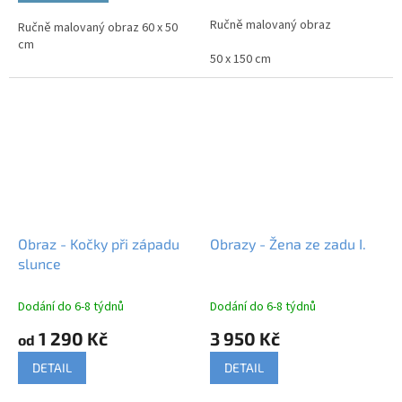
Ručně malovaný obraz
Ručně malovaný obraz 60 x 50
cm
50 x 150 cm
Obraz - Kočky při západu
Obrazy - Žena ze zadu I.
slunce
Dodání do 6-8 týdnů
Dodání do 6-8 týdnů
1 290 Kč
3 950 Kč
od
DETAIL
DETAIL