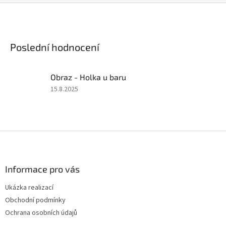
Poslední hodnocení
Obraz - Holka u baru
Hodnocení
15.8.2025
produktu
je
5
z
Z
5
á
hvězdiček.
p
a
Informace pro vás
t
Ukázka realizací
í
Obchodní podmínky
Ochrana osobních údajů