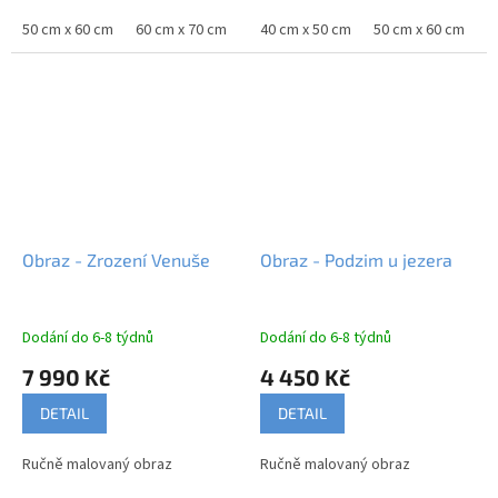
50 cm x 60 cm
60 cm x 70 cm
75 cm x 90 cm
40 cm x 50 cm
80 cm x 100 cm
50 cm x 60 cm
10
6
Obraz - Zrození Venuše
Obraz - Podzim u jezera
Dodání do 6-8 týdnů
Dodání do 6-8 týdnů
7 990 Kč
4 450 Kč
DETAIL
DETAIL
Ručně malovaný obraz
Ručně malovaný obraz