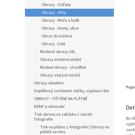
n
Obrazy - Zvířata
e
Obrazy - Akty
l
Obrazy - Moře a lodě
Obrazy - Domy, ulice
Obraz do ložnice
Obrazy - Lidé
Moderní obrazy XXL
Obrazy moderní umění
Modení obrazy - vícedílné
Obrazy starých mistrů
Obrazy skladem
Popi
Doplňkový sortiment- háčky, vypínací rám
OBRAZY - TIŠTĚNÉ NA PLÁTNĚ
RÁMY a rámování
Det
Tisk obrazu na zakázku z vlastní
Na o
fotografie
vypín
Tisk na plátno z fotografie | Obrazy na
zavě
plátně na míru