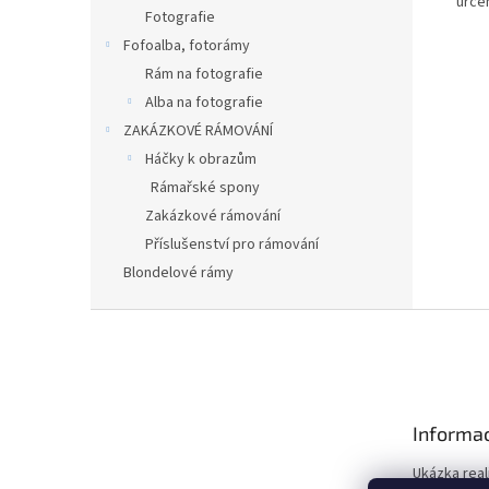
urče
Fotografie
Fofoalba, fotorámy
Rám na fotografie
Alba na fotografie
ZAKÁZKOVÉ RÁMOVÁNÍ
Háčky k obrazům
Rámařské spony
Zakázkové rámování
Příslušenství pro rámování
Blondelové rámy
Z
á
p
a
t
Informac
í
Ukázka real