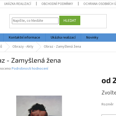
UKÁZKA REALIZACÍ
OBCHODNÍ PODMÍNKY
OCHRANA OSOBNÍCH 
HLEDAT
Kontaktní informace
Ukázka realizací
Novinky
vů
Obrazy - Akty
Obraz - Zamyšlená žena
az - Zamyšlená žena
né
noceno
Podrobnosti hodnocení
ní
od
2
u
Měrná
Zvolt
cena:
ek.
Rozměr