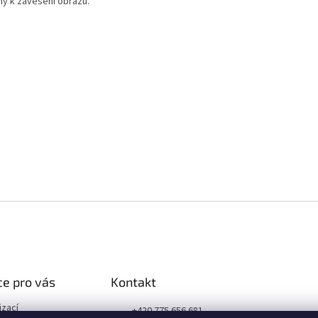
ný k zavěšení obrazu.
e pro vás
Kontakt
izací
+420 775 656 681