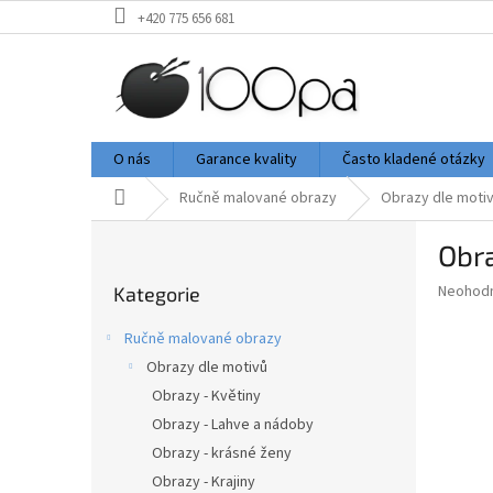
Přejít
+420 775 656 681
na
obsah
O nás
Garance kvality
Často kladené otázky
Domů
Ručně malované obrazy
Obrazy dle moti
P
Obr
o
Přeskočit
s
Průměr
Neohod
Kategorie
kategorie
t
hodnoce
r
produkt
Ručně malované obrazy
a
je
Obrazy dle motivů
0,0
n
z
Obrazy - Květiny
n
5
í
Obrazy - Lahve a nádoby
hvězdič
p
Obrazy - krásné ženy
a
Obrazy - Krajiny