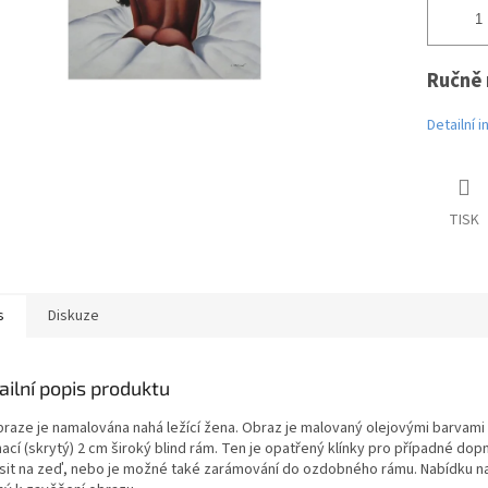
Ručně 
Detailní 
TISK
s
Diskuze
ailní popis produktu
braze je namalována nahá ležící žena. Obraz je malovaný olejovými barvami 
ací (skrytý) 2 cm široký blind rám. Ten je opatřený klínky pro případné do
sit na zeď, nebo je možné také zarámování do ozdobného rámu. Nabídku nal