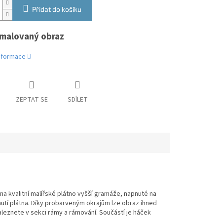
Přidat do košíku
malovaný obraz
informace
ZEPTAT SE
SDÍLET
na kvalitní malířské plátno vyšší gramáže, napnuté na
pnutí plátna. Díky probarveným okrajům lze obraz ihned
eznete v sekci rámy a rámování. Součástí je háček