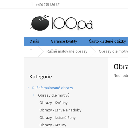
Přejít
+420 775 656 681
na
obsah
O nás
Garance kvality
Často kladené otázky
Domů
Ručně malované obrazy
Obrazy dle moti
P
Obr
o
Přeskočit
s
Průměr
Neohod
Kategorie
kategorie
t
hodnoce
r
produkt
Ručně malované obrazy
a
je
Obrazy dle motivů
0,0
n
z
Obrazy - Květiny
n
5
í
Obrazy - Lahve a nádoby
hvězdič
p
Obrazy - krásné ženy
a
Obrazy - Krajiny