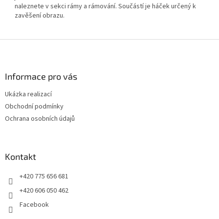
naleznete v sekci rámy a rámování. Součástí je háček určený k
zavěšení obrazu.
Z
á
p
a
Informace pro vás
t
Ukázka realizací
í
Obchodní podmínky
Ochrana osobních údajů
Kontakt
+420 775 656 681
+420 606 050 462
Facebook