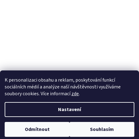
K personalizaci obsahu a reklam, poskytování funkcí
sociálních médií a analýze naší návštěvnosti využíváme
soubory cookies. Více informací
zde
.
Vytvořil Shoptet
Nastavení
Copyright 2026
100pa
. Všechna práva vyhrazena.
Upravit nastavení
Odmítnout
Souhlasím
cookies