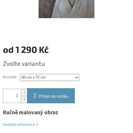
od
1 290 Kč
Měrná
Zvolte variantu
cena:
Rozměr
Přidat do košíku
Ručně malovaný obraz
Detailní informace