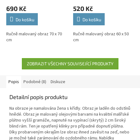
690 Kč
520 Kč
Do košíku
Do košíku
Ručně malovaný obraz 70 x 70
Ručně malovaný obraz 60 x 50
cm
cm
ZOBRAZIT VŠECHNY SOUVISEJÍCÍ PRODUKTY
Popis
Podobné (8)
Diskuze
Detailní popis produktu
Na obraze je namalována žena s křídly. Obraz je laděn do odstínů
hnědé. Obraz je malovaný olejovými barvami na kvalitní malířské
plátno vyšší gramáže, napnuté na vypínací (skrytý) 2 cm široký
blind rám. Ten je opatřený klínky pro případné dopnutí plátna.
Díky probarveným okrajům lze obraz ihned zavěsit na zeď, nebo
je možné také zarámování do ozdobného rámu. Nabídku