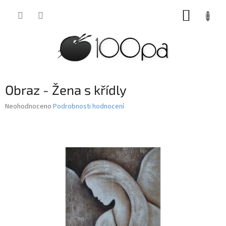
Přejít
NÁKUP
na
obsah
KOŠÍK
Obraz - Žena s křídly
Průměrné
Neohodnoceno
Podrobnosti hodnocení
hodnocení
produktu
je
0,0
z
5
hvězdiček.