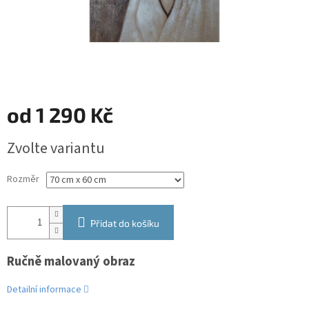
od
1 290 Kč
Měrná
Zvolte variantu
cena:
Rozměr
Přidat do košíku
Ručně malovaný obraz
Detailní informace