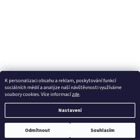
K personalizaci obsahu a reklam, poskytování funkcí
sociálních médií a analýze naší návštěvnosti využíváme
soubory cookies. Více informací
zde
.
Vytvořil Shoptet
Nastavení
Copyright 2026
100pa
. Všechna práva vyhrazena.
Upravit nastavení
Odmítnout
Souhlasím
cookies