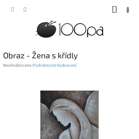
Přejít
NÁKUP
na
obsah
KOŠÍK
Obraz - Žena s křídly
Průměrné
Neohodnoceno
Podrobnosti hodnocení
hodnocení
produktu
je
0,0
z
5
hvězdiček.