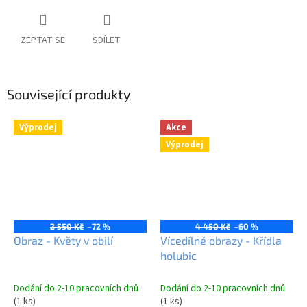
ZEPTAT SE
SDÍLET
Související produkty
Výprodej
Akce
Výprodej
2 550 Kč
–72 %
4 450 Kč
–60 %
Obraz - Květy v obilí
Vícedílné obrazy - Křídla
holubic
Dodání do 2-10 pracovních dnů
Dodání do 2-10 pracovních dnů
(1 ks)
(1 ks)