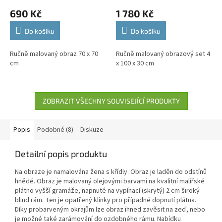
690 Kč
1 780 Kč
Do košíku
Do košíku
Ručně malovaný obraz 70 x 70
Ručně malovaný obrazový set 4
cm
x 100 x 30 cm
ZOBRAZIT VŠECHNY SOUVISEJÍCÍ PRODUKTY
Popis
Podobné (8)
Diskuze
Detailní popis produktu
Na obraze je namalována žena s křídly. Obraz je laděn do odstínů
hnědé. Obraz je malovaný olejovými barvami na kvalitní malířské
plátno vyšší gramáže, napnuté na vypínací (skrytý) 2 cm široký
blind rám. Ten je opatřený klínky pro případné dopnutí plátna.
Díky probarveným okrajům lze obraz ihned zavěsit na zeď, nebo
je možné také zarámování do ozdobného rámu. Nabídku