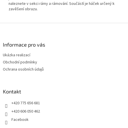
naleznete v sekci rámy a rámování. Součástí je háček určený k
zavěšení obrazu.
Z
á
p
a
Informace pro vás
t
Ukázka realizací
í
Obchodní podmínky
Ochrana osobních údajů
Kontakt
+420 775 656 681
+420 606 050 462
Facebook