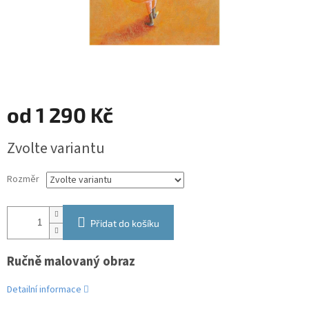
od
1 290 Kč
Měrná
Zvolte variantu
cena:
Rozměr
Přidat do košíku
Ručně malovaný obraz
Detailní informace