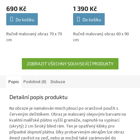
690 Kč
1 390 Kč
Do košíku
Do košíku
Ručně malovaný obraz 70 x 70
Ručně malovaný obraz 60 x 90
cm
cm
ZOBRAZIT VŠECHNY SOUVISEJÍCÍ PRODUKTY
Popis
Podobné (8)
Diskuze
Detailní popis produktu
Na obraze je namalován mnich jdoucí po oranžové poušti s
červeným deštníkem. Obraz je malovaný olejovými barvami na
kvalitní malířské plátno vyšší gramáže, napnuté na vypínací
(skrytý) 2 cm široký blind rám. Ten je opatřený klínky pro
případné dopnutí plátna. Díky probarveným okrajům lze obraz
ihned zavěsit na zeď, nebo je možné také zarámování do