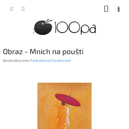
Přejít
NÁKUP
na
obsah
KOŠÍK
Obraz - Mnich na poušti
Průměrné
Neohodnoceno
Podrobnosti hodnocení
hodnocení
produktu
je
0,0
z
5
hvězdiček.