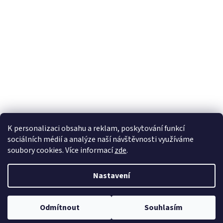
K personalizaci obsahu a reklam, poskytování funkcí
sociálních médií a analýze naší návštěvnosti využíváme
soubory cookies. Více informací
zde
.
Vytvořil Shoptet
Nastavení
Copyright 2026
100pa
. Všechna práva vyhrazena.
Upravit nastavení
Odmítnout
Souhlasím
cookies