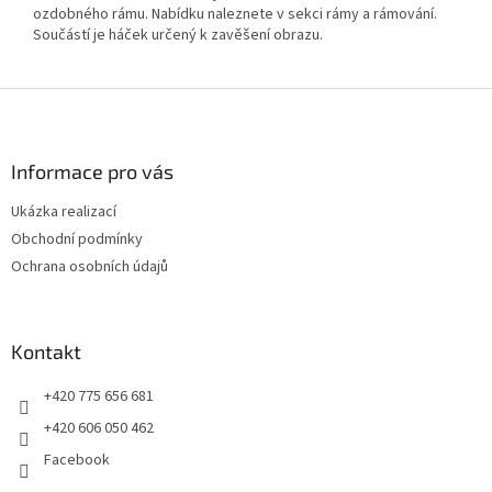
ozdobného rámu. Nabídku naleznete v sekci rámy a rámování.
Součástí je háček určený k zavěšení obrazu.
Z
á
p
a
Informace pro vás
t
Ukázka realizací
í
Obchodní podmínky
Ochrana osobních údajů
Kontakt
+420 775 656 681
+420 606 050 462
Facebook