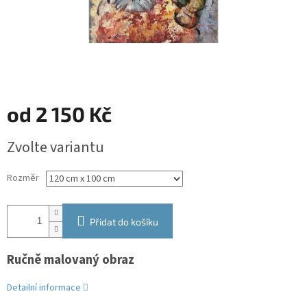
od
2 150 Kč
Měrná
Zvolte variantu
cena:
Rozměr
Přidat do košíku
Ručně malovaný obraz
Detailní informace