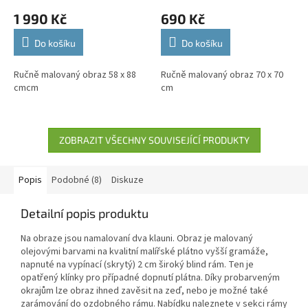
1 990 Kč
690 Kč
Do košíku
Do košíku
Ručně malovaný obraz 58 x 88
Ručně malovaný obraz 70 x 70
cmcm
cm
ZOBRAZIT VŠECHNY SOUVISEJÍCÍ PRODUKTY
Popis
Podobné (8)
Diskuze
Detailní popis produktu
Na obraze jsou namalovaní dva klauni. Obraz je malovaný
olejovými barvami na kvalitní malířské plátno vyšší gramáže,
napnuté na vypínací (skrytý) 2 cm široký blind rám. Ten je
opatřený klínky pro případné dopnutí plátna. Díky probarveným
okrajům lze obraz ihned zavěsit na zeď, nebo je možné také
zarámování do ozdobného rámu. Nabídku naleznete v sekci rámy