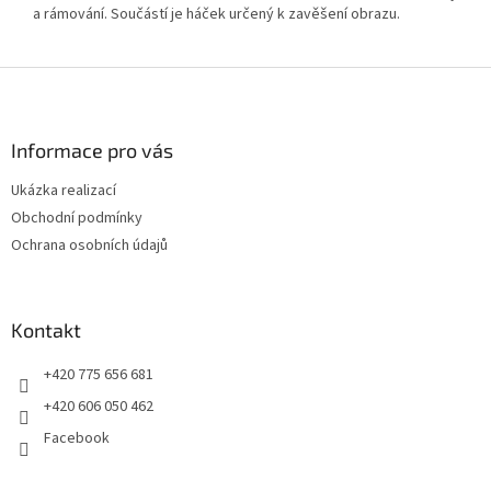
a rámování. Součástí je háček určený k zavěšení obrazu.
Z
á
p
a
Informace pro vás
t
Ukázka realizací
í
Obchodní podmínky
Ochrana osobních údajů
Kontakt
+420 775 656 681
+420 606 050 462
Facebook