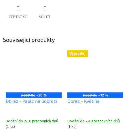
ZEPTAT SE
SDÍLET
Související produkty
Výprodej
3 990 Kč
–50 %
2 550 Kč
–72 %
Obraz - Palác na pobřeží
Obraz - Květina
Dodání do 2-10 pracovních dnů
Dodání do 2-10 pracovních dnů
(1 ks)
(1 ks)