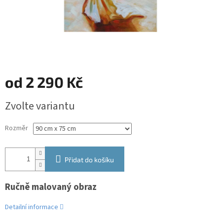
od
2 290 Kč
Měrná
Zvolte variantu
cena:
Rozměr
Přidat do košíku
Ručně malovaný obraz
Detailní informace