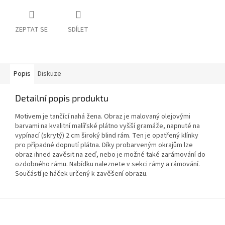
ZEPTAT SE
SDÍLET
Popis
Diskuze
Detailní popis produktu
Motivem je tančící nahá žena. Obraz je malovaný olejovými
barvami na kvalitní malířské plátno vyšší gramáže, napnuté na
vypínací (skrytý) 2 cm široký blind rám. Ten je opatřený klínky
pro případné dopnutí plátna. Díky probarveným okrajům lze
obraz ihned zavěsit na zeď, nebo je možné také zarámování do
ozdobného rámu. Nabídku naleznete v sekci rámy a rámování.
Součástí je háček určený k zavěšení obrazu.
Z
á