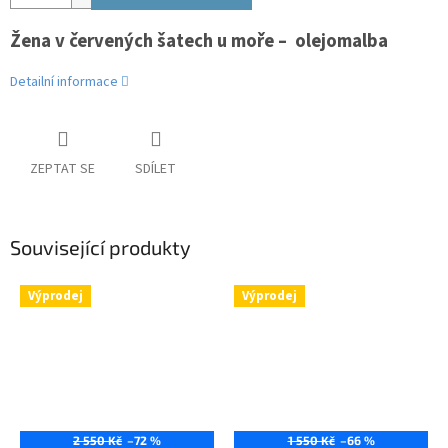
Žena v červených šatech u moře – olejomalba
Detailní informace
ZEPTAT SE
SDÍLET
Související produkty
Výprodej
Výprodej
2 550 Kč
–72 %
1 550 Kč
–66 %