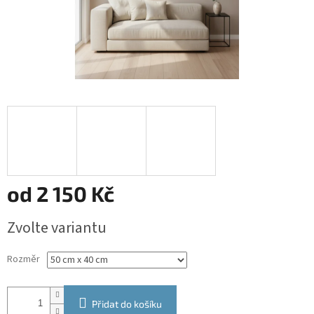
od
2 150 Kč
Měrná
Zvolte variantu
cena:
Rozměr
Přidat do košíku