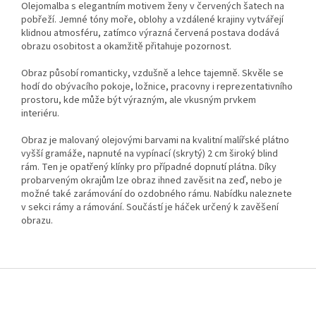
Olejomalba s elegantním motivem ženy v červených šatech na
pobřeží. Jemné tóny moře, oblohy a vzdálené krajiny vytvářejí
klidnou atmosféru, zatímco výrazná červená postava dodává
obrazu osobitost a okamžitě přitahuje pozornost.
Obraz působí romanticky, vzdušně a lehce tajemně. Skvěle se
hodí do obývacího pokoje, ložnice, pracovny i reprezentativního
prostoru, kde může být výrazným, ale vkusným prvkem
interiéru.
Obraz je malovaný olejovými barvami na kvalitní malířské plátno
vyšší gramáže, napnuté na vypínací (skrytý) 2 cm široký blind
rám. Ten je opatřený klínky pro případné dopnutí plátna. Díky
probarveným okrajům lze obraz ihned zavěsit na zeď, nebo je
možné také zarámování do ozdobného rámu. Nabídku naleznete
v sekci rámy a rámování. Součástí je háček určený k zavěšení
obrazu.
Z
á
p