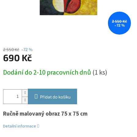
2 550 Kč
–72 %
2 550 Kč
–72 %
690 Kč
Měrná
Dodání do 2-10 pracovních dnů
(1 ks)
cena:
Přidat do košíku
Ručně malovaný obraz 75 x 75 cm
Detailní informace