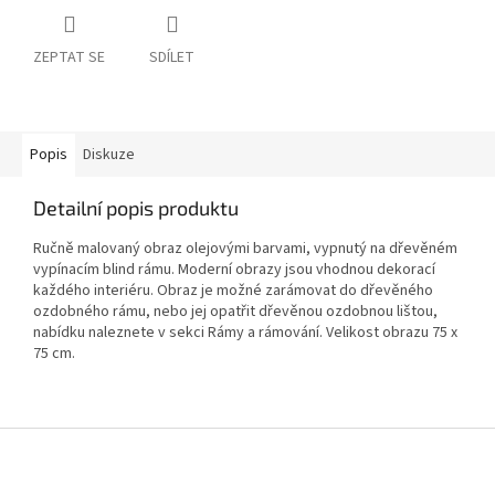
ZEPTAT SE
SDÍLET
Popis
Diskuze
Detailní popis produktu
Ručně malovaný obraz olejovými barvami, vypnutý na dřevěném
vypínacím blind rámu. Moderní obrazy jsou vhodnou dekorací
každého interiéru. Obraz je možné zarámovat do dřevěného
ozdobného rámu, nebo jej opatřit dřevěnou ozdobnou lištou,
nabídku naleznete v sekci Rámy a rámování.
Velikost obrazu 75 x
75 cm.
Z
á
p