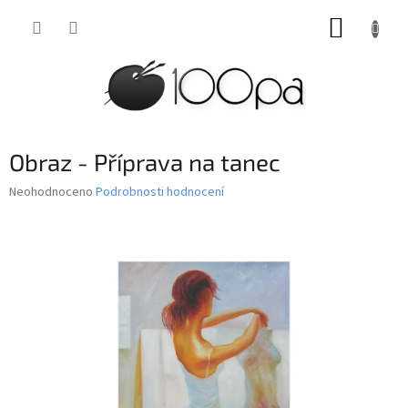
Přejít
NÁKUP
na
obsah
KOŠÍK
Obraz - Příprava na tanec
Průměrné
Neohodnoceno
Podrobnosti hodnocení
hodnocení
produktu
je
0,0
z
5
hvězdiček.