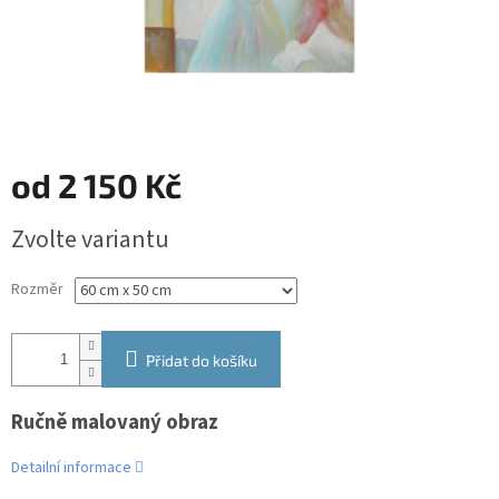
od
2 150 Kč
Měrná
Zvolte variantu
cena:
Rozměr
Přidat do košíku
Ručně malovaný obraz
Detailní informace