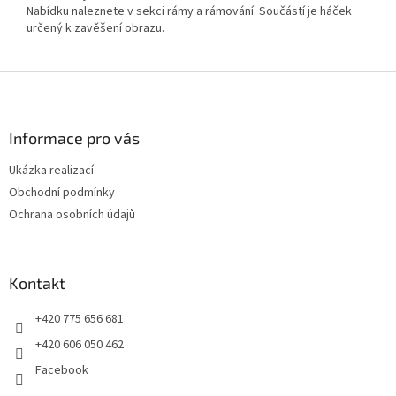
Nabídku naleznete v sekci rámy a rámování. Součástí je háček
určený k zavěšení obrazu.
Z
á
p
a
Informace pro vás
t
Ukázka realizací
í
Obchodní podmínky
Ochrana osobních údajů
Kontakt
+420 775 656 681
+420 606 050 462
Facebook