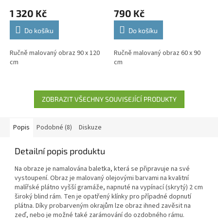
1 320 Kč
790 Kč
Do košíku
Do košíku
Ručně malovaný obraz 90 x 120
Ručně malovaný obraz 60 x 90
cm
cm
ZOBRAZIT VŠECHNY SOUVISEJÍCÍ PRODUKTY
Popis
Podobné (8)
Diskuze
Detailní popis produktu
Na obraze je namalována baletka, která se připravuje na své
vystoupení. Obraz je malovaný olejovými barvami na kvalitní
malířské plátno vyšší gramáže, napnuté na vypínací (skrytý) 2 cm
široký blind rám. Ten je opatřený klínky pro případné dopnutí
plátna. Díky probarveným okrajům lze obraz ihned zavěsit na
zeď, nebo je možné také zarámování do ozdobného rámu.