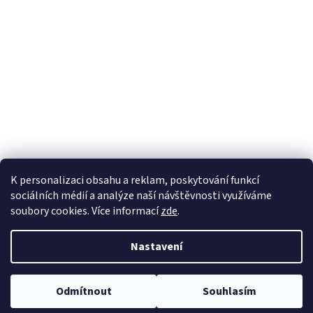
K personalizaci obsahu a reklam, poskytování funkcí
sociálních médií a analýze naší návštěvnosti využíváme
soubory cookies. Více informací
zde
.
Vytvořil Shoptet
Nastavení
Copyright 2026
100pa
. Všechna práva vyhrazena.
Upravit nastavení
Odmítnout
Souhlasím
cookies