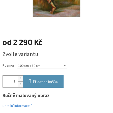
od
2 290 Kč
Měrná
Zvolte variantu
cena:
Rozměr
Přidat do košíku
Ručně malovaný obraz
Detailní informace