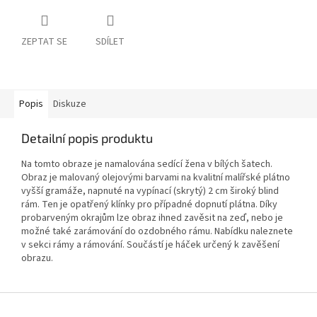
ZEPTAT SE
SDÍLET
Popis
Diskuze
Detailní popis produktu
Na tomto obraze je namalována sedící žena v bílých šatech.
Obraz je malovaný olejovými barvami na kvalitní malířské plátno
vyšší gramáže, napnuté na vypínací (skrytý) 2 cm široký blind
rám. Ten je opatřený klínky pro případné dopnutí plátna. Díky
probarveným okrajům lze obraz ihned zavěsit na zeď, nebo je
možné také zarámování do ozdobného rámu. Nabídku naleznete
v sekci rámy a rámování. Součástí je háček určený k zavěšení
obrazu.
Z
á