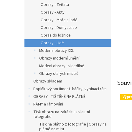
n
Obrazy - Zvířata
e
Obrazy - Akty
l
Obrazy - Moře a lodě
Obrazy - Domy, ulice
Obraz do ložnice
Obrazy - Lidé
Moderní obrazy XXL
Obrazy moderní umění
Modení obrazy - vícedílné
Obrazy starých mistrů
Obrazy skladem
Souvi
Doplňkový sortiment- háčky, vypínací rám
OBRAZY - TIŠTĚNÉ NA PLÁTNĚ
Výpr
RÁMY a rámování
Tisk obrazu na zakázku z vlastní
fotografie
Tisk na plátno z fotografie | Obrazy na
plátně na míru