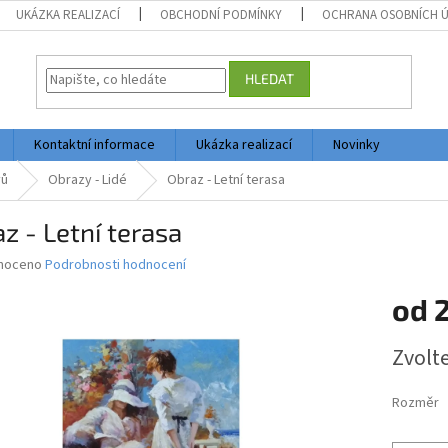
UKÁZKA REALIZACÍ
OBCHODNÍ PODMÍNKY
OCHRANA OSOBNÍCH 
HLEDAT
Kontaktní informace
Ukázka realizací
Novinky
vů
Obrazy - Lidé
Obraz - Letní terasa
z - Letní terasa
né
noceno
Podrobnosti hodnocení
ní
od
2
u
Měrná
Zvolt
cena:
ek.
Rozměr