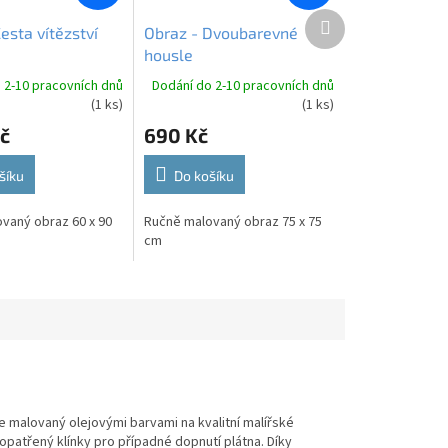
Další
esta vítězství
Obraz - Dvoubarevné
produkt
housle
 2-10 pracovních dnů
Dodání do 2-10 pracovních dnů
(1 ks)
(1 ks)
č
690 Kč
šíku
Do košíku
vaný obraz 60 x 90
Ručně malovaný obraz 75 x 75
cm
 malovaný olejovými barvami na kvalitní malířské
 opatřený klínky pro případné dopnutí plátna. Díky