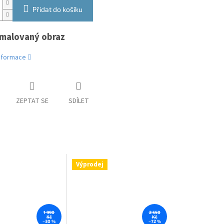
Přidat do košíku
malovaný obraz
informace
ZEPTAT SE
SDÍLET
Výprodej
1 990
2 550
Kč
Kč
–30 %
–72 %