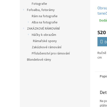
Fotografie
Obraz
Fofoalba, fotorámy
taneč
Rám na fotografie
Dodán
Alba na fotografie
ZAKÁZKOVÉ RÁMOVÁNÍ
520
Háčky k obrazům
Rámařské spony
D
Zakázkové rámování
Ručně 
Příslušenství pro rámování
cm
Blondelové rámy
Popi
Det
Na p
plátn