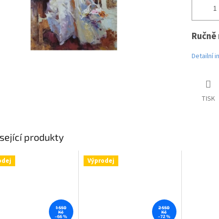
Ručně 
Detailní 
TISK
sející produkty
odej
Výprodej
1 550
2 550
Kč
Kč
–66 %
–72 %