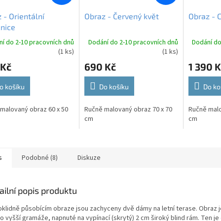
 - Orientální
Obraz - Červený květ
Obraz - C
nice
í do 2-10 pracovních dnů
Dodání do 2-10 pracovních dnů
Dodání do
(1 ks)
(1 ks)
 Kč
690 Kč
1 390 K
o košíku
Do košíku
Do ko
malovaný obraz 60 x 50
Ručně malovaný obraz 70 x 70
Ručně malo
cm
cm
s
Podobné (8)
Diskuze
ailní popis produktu
oklidně působícím obraze jsou zachyceny dvě dámy na letní terase. Obraz je
o vyšší gramáže, napnuté na vypínací (skrytý) 2 cm široký blind rám. Ten je