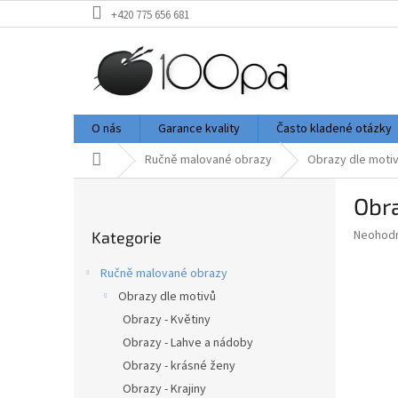
Přejít
+420 775 656 681
na
obsah
O nás
Garance kvality
Často kladené otázky
Domů
Ručně malované obrazy
Obrazy dle moti
P
Obra
o
Přeskočit
s
Průměr
Neohod
Kategorie
kategorie
t
hodnoce
r
produkt
Ručně malované obrazy
a
je
Obrazy dle motivů
0,0
n
z
Obrazy - Květiny
n
5
í
Obrazy - Lahve a nádoby
hvězdič
p
Obrazy - krásné ženy
a
Obrazy - Krajiny