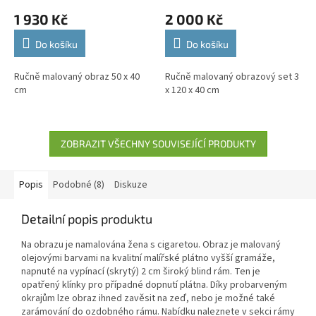
1 930 Kč
2 000 Kč
Do košíku
Do košíku
Ručně malovaný obraz 50 x 40
Ručně malovaný obrazový set 3
cm
x 120 x 40 cm
ZOBRAZIT VŠECHNY SOUVISEJÍCÍ PRODUKTY
Popis
Podobné (8)
Diskuze
Detailní popis produktu
Na obrazu je namalována žena s cigaretou. Obraz je malovaný
olejovými barvami na kvalitní malířské plátno vyšší gramáže,
napnuté na vypínací (skrytý) 2 cm široký blind rám. Ten je
opatřený klínky pro případné dopnutí plátna. Díky probarveným
okrajům lze obraz ihned zavěsit na zeď, nebo je možné také
zarámování do ozdobného rámu. Nabídku naleznete v sekci rámy