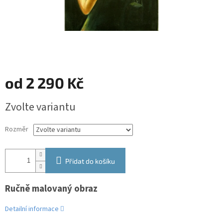
od
2 290 Kč
Měrná
Zvolte variantu
cena:
Rozměr
Přidat do košíku
Ručně malovaný obraz
Detailní informace