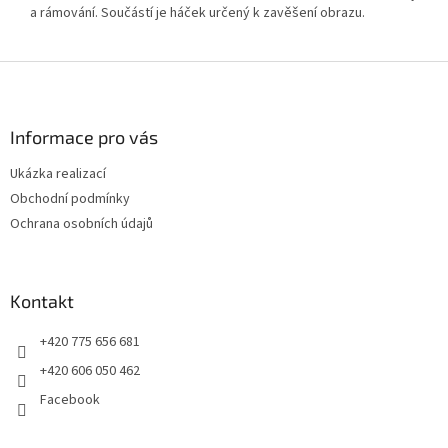
a rámování. Součástí je háček určený k zavěšení obrazu.
Z
á
p
a
Informace pro vás
t
Ukázka realizací
í
Obchodní podmínky
Ochrana osobních údajů
Kontakt
+420 775 656 681
+420 606 050 462
Facebook