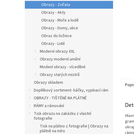
n
Obrazy - Zvířata
e
Obrazy - Akty
l
Obrazy - Moře a lodě
Obrazy - Domy, ulice
Obraz do ložnice
Obrazy - Lidé
Moderní obrazy XXL
Obrazy moderní umění
Modení obrazy - vícedílné
Obrazy starých mistrů
Obrazy skladem
Popi
Doplňkový sortiment- háčky, vypínací rám
OBRAZY - TIŠTĚNÉ NA PLÁTNĚ
Det
RÁMY a rámování
Tisk obrazu na zakázku z vlastní
Hlav
fotografie
gram
Tisk na plátno z fotografie | Obrazy na
okra
plátně na míru
rámo