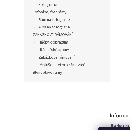
Fotografie
Fofoalba, fotorámy
Rám na fotografie
Alba na fotografie
ZAKÁZKOVÉ RÁMOVÁNÍ
Háčky k obrazům
Rámařské spony
Zakázkové rámování
Příslušenství pro rámování
Blondelové rámy
Z
á
p
a
t
Informac
í
Ukázka real