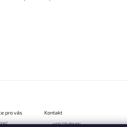
e pro vás
Kontakt
izací
+420 775 656 681