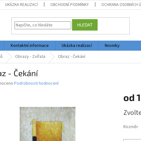
UKÁZKA REALIZACÍ
OBCHODNÍ PODMÍNKY
OCHRANA OSOBNÍCH 
HLEDAT
Kontaktní informace
Ukázka realizací
Novinky
vů
Obrazy - Zvířata
Obraz - Čekání
z - Čekání
né
noceno
Podrobnosti hodnocení
ní
od
1
u
Měrná
Zvolt
cena:
ek.
Rozměr