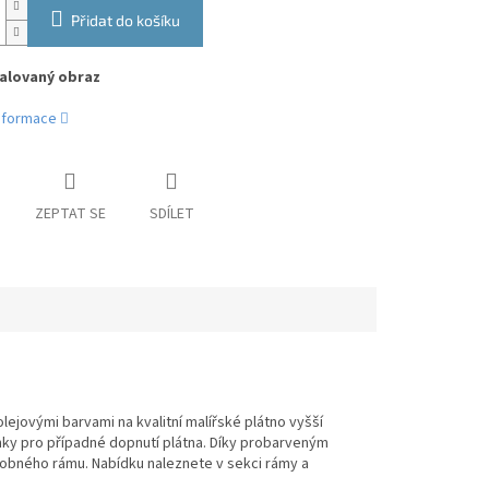
Přidat do košíku
alovaný obraz
informace
ZEPTAT SE
SDÍLET
ejovými barvami na kvalitní malířské plátno vyšší
ínky pro případné dopnutí plátna. Díky probarveným
obného rámu. Nabídku naleznete v sekci rámy a