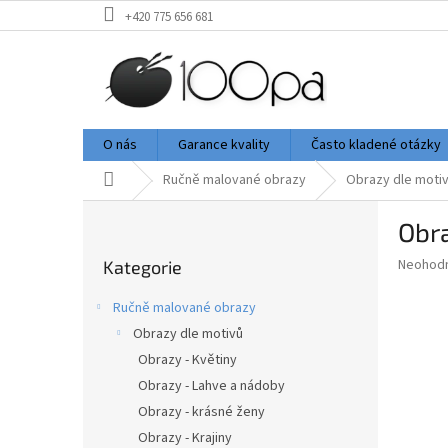
Přejít
+420 775 656 681
na
obsah
O nás
Garance kvality
Často kladené otázky
Domů
Ručně malované obrazy
Obrazy dle moti
P
Obra
o
Přeskočit
s
Průměr
Neohod
Kategorie
kategorie
t
hodnoce
r
produkt
Ručně malované obrazy
a
je
Obrazy dle motivů
0,0
n
z
Obrazy - Květiny
n
5
í
Obrazy - Lahve a nádoby
hvězdič
p
Obrazy - krásné ženy
a
Obrazy - Krajiny