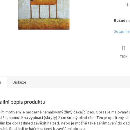
Ručně m
Detailní 
TISK
s
Diskuze
ailní popis produktu
ním motivem je moderně namalovaný žlutý čekající pes. Obraz je malovaný ol
áže, napnuté na vypínací (skrytý) 2 cm široký blind rám. Ten je opatřený kl
jům lze obraz ihned zavěsit na zeď, nebo je možné také zarámování do ozd
vání. Součástí je háček určený k zavěšení obrazu.