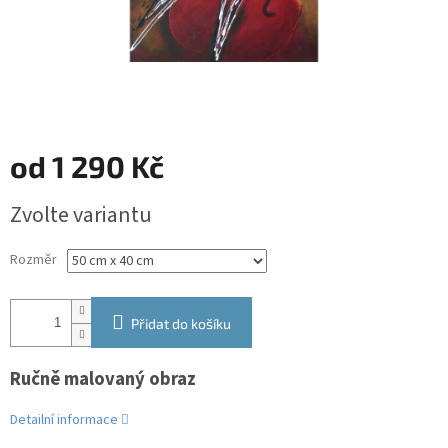
od
1 290 Kč
Měrná
Zvolte variantu
cena:
Rozměr
Přidat do košíku
Ručně malovaný obraz
Detailní informace