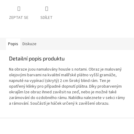
ZEPTAT SE
SDÍLET
Popis
Diskuze
Detailní popis produktu
Na obraze jsou namalovány housle s notami. Obraz je malovaný
olejovými barvami na kvalitní malířské plátno vyšší gramáže,
napnuté na vypínací (skrytý) 2 cm široký blind rám. Ten je
opatřený klínky pro případné dopnutí plátna. Díky probarveným
okrajům lze obraz ihned zavěsit na zeď, nebo je možné také
zarámování do ozdobného rámu. Nabídku naleznete v sekci rámy
a rámování. Součástí je háček určený k zavěšení obrazu.
Z
á