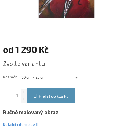
od
1 290 Kč
Měrná
Zvolte variantu
cena:
Rozměr
Přidat do košíku
Ručně malovaný obraz
Detailní informace