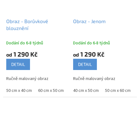
Obraz - Borůvkové
Obraz - Jenom
blouznění
Dodání do 6-8 týdnů
Dodání do 6-8 týdnů
1 290 Kč
1 290 Kč
od
od
DETAIL
DETAIL
Ručně malovaný obraz
Ručně malovaný obraz
50 cm x 40 cm
60 cm x 50 cm
70 cm x 60 cm
40 cm x 50 cm
90 cm x 75 cm
50 cm x 60 cm
100
6