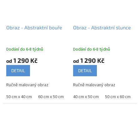
Obraz - Abstraktní bouře
Obraz - Abstraktní slunce
Dodání do 6-8 týdnů
Dodání do 6-8 týdnů
1 290 Kč
1 290 Kč
od
od
DETAIL
DETAIL
Ručně malovaný obraz
Ručně malovaný obraz
50 cm x 40 cm
60 cm x 50 cm
70 cm x 60 cm
40 cm x 50 cm
90 cm x 75 cm
50 cm x 60 cm
100
6