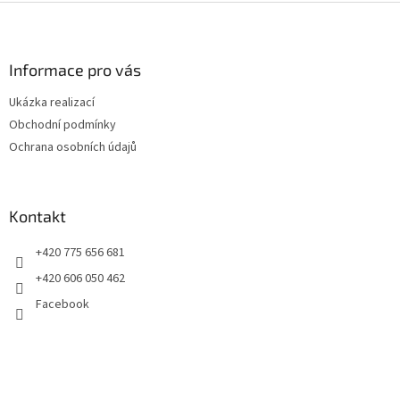
v
Z
a
á
c
á
n
í
p
í
p
a
Informace pro vás
r
t
v
Ukázka realizací
í
k
Obchodní podmínky
y
v
Ochrana osobních údajů
ý
p
i
s
Kontakt
u
+420 775 656 681
+420 606 050 462
Facebook