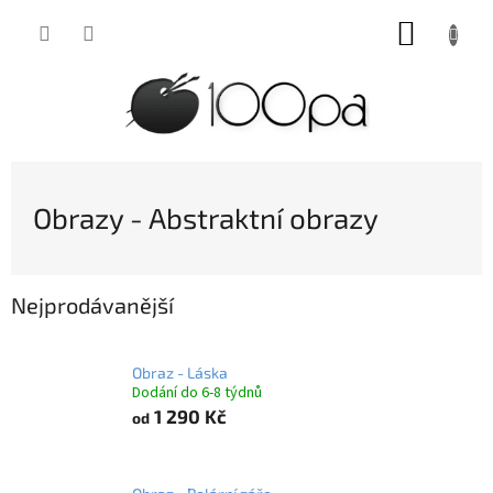
Přejít
NÁKUP
na
obsah
KOŠÍK
Obrazy - Abstraktní obrazy
Nejprodávanější
Obraz - Láska
Dodání do 6-8 týdnů
1 290 Kč
od