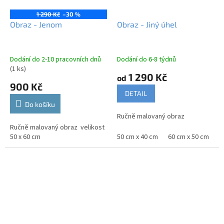
1 290 Kč
–30 %
Obraz - Jenom
Obraz - Jiný úhel
Dodání do 2-10 pracovních dnů
Dodání do 6-8 týdnů
(1 ks)
1 290 Kč
od
900 Kč
DETAIL
Do košíku
Ručně malovaný obraz
Ručně malovaný obraz velikost
50 x 60 cm
50 cm x 40 cm
60 cm x 50 cm
7