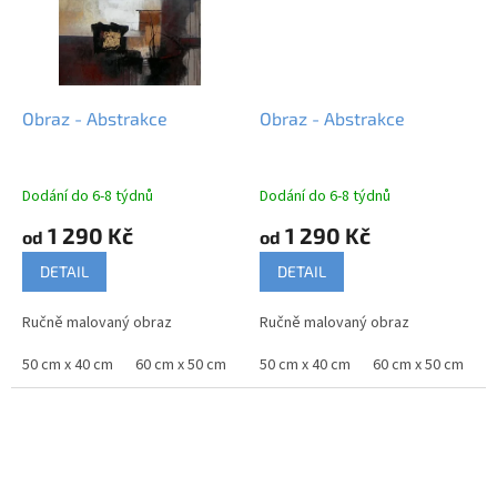
Obraz - Abstrakce
Obraz - Abstrakce
Dodání do 6-8 týdnů
Dodání do 6-8 týdnů
1 290 Kč
1 290 Kč
od
od
DETAIL
DETAIL
Ručně malovaný obraz
Ručně malovaný obraz
50 cm x 40 cm
60 cm x 50 cm
70 cm x 60 cm
50 cm x 40 cm
90 cm x 75 cm
60 cm x 50 cm
100
7