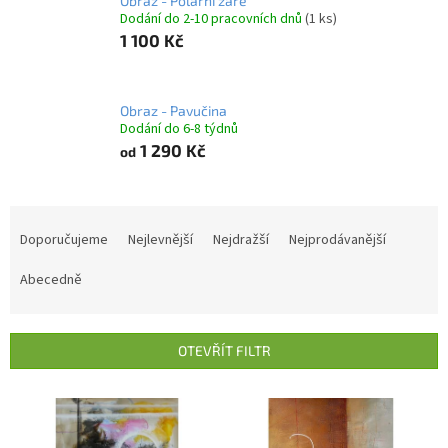
Obraz - Polární záře
Dodání do 2-10 pracovních dnů
(1 ks)
1 100 Kč
Obraz - Pavučina
Dodání do 6-8 týdnů
1 290 Kč
od
Ř
a
Doporučujeme
Nejlevnější
Nejdražší
Nejprodávanější
z
e
Abecedně
n
í
p
OTEVŘÍT FILTR
r
o
V
d
ý
u
p