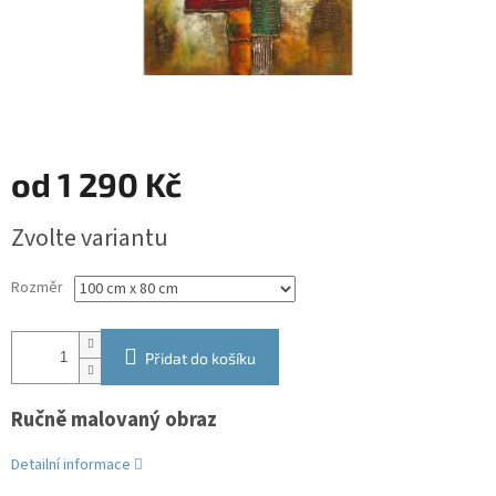
od
1 290 Kč
Měrná
Zvolte variantu
cena:
Rozměr
Přidat do košíku
Ručně malovaný obraz
Detailní informace