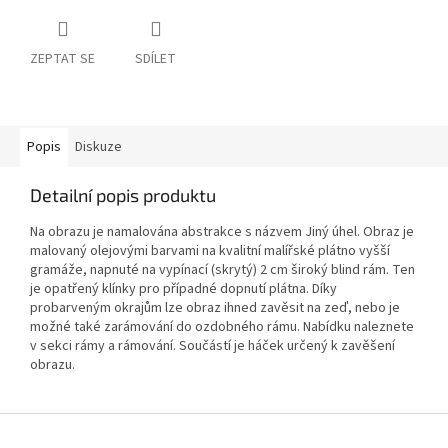
ZEPTAT SE
SDÍLET
Popis
Diskuze
Detailní popis produktu
Na obrazu je namalována abstrakce s názvem Jiný úhel. Obraz je
malovaný olejovými barvami na kvalitní malířské plátno vyšší
gramáže, napnuté na vypínací (skrytý) 2 cm široký blind rám. Ten
je opatřený klínky pro případné dopnutí plátna. Díky
probarveným okrajům lze obraz ihned zavěsit na zeď, nebo je
možné také zarámování do ozdobného rámu. Nabídku naleznete
v sekci rámy a rámování. Součástí je háček určený k zavěšení
obrazu.
Z
á