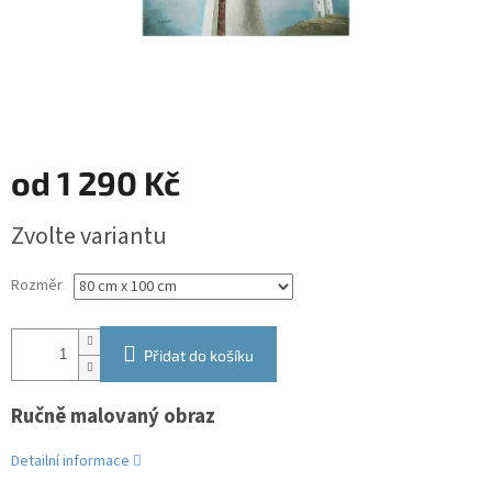
od
1 290 Kč
Měrná
Zvolte variantu
cena:
Rozměr
Přidat do košíku
Ručně malovaný obraz
Detailní informace