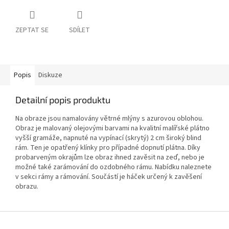
ZEPTAT SE
SDÍLET
Popis
Diskuze
Detailní popis produktu
Na obraze jsou namalovány větrné mlýny s azurovou oblohou.
Obraz je malovaný olejovými barvami na kvalitní malířské plátno
vyšší gramáže, napnuté na vypínací (skrytý) 2 cm široký blind
rám. Ten je opatřený klínky pro případné dopnutí plátna. Díky
probarveným okrajům lze obraz ihned zavěsit na zeď, nebo je
možné také zarámování do ozdobného rámu. Nabídku naleznete
v sekci rámy a rámování. Součástí je háček určený k zavěšení
obrazu.
Z
á