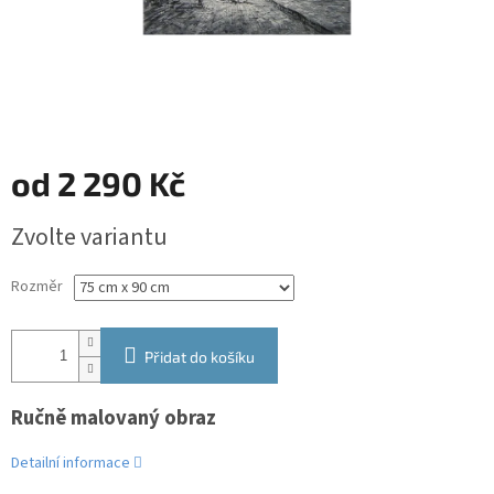
od
2 290 Kč
Měrná
Zvolte variantu
cena:
Rozměr
Přidat do košíku
Ručně malovaný obraz
Detailní informace