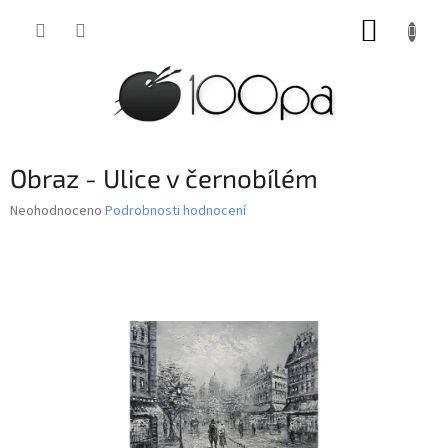
Přejít
NÁKUP
na
obsah
KOŠÍK
Obraz - Ulice v černobílém
Průměrné
Neohodnoceno
Podrobnosti hodnocení
hodnocení
produktu
je
0,0
z
5
hvězdiček.