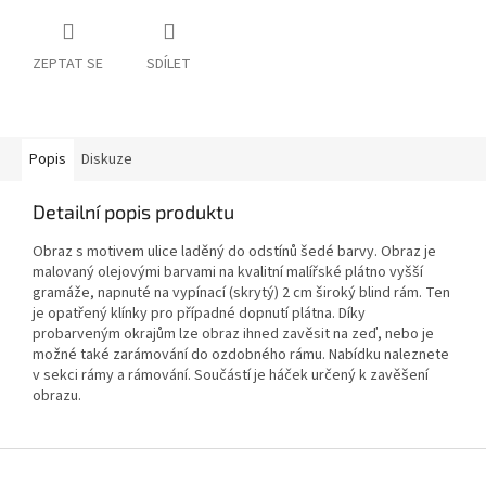
ZEPTAT SE
SDÍLET
Popis
Diskuze
Detailní popis produktu
Obraz s motivem ulice laděný do odstínů šedé barvy. Obraz je
malovaný olejovými barvami na kvalitní malířské plátno vyšší
gramáže, napnuté na vypínací (skrytý) 2 cm široký blind rám. Ten
je opatřený klínky pro případné dopnutí plátna. Díky
probarveným okrajům lze obraz ihned zavěsit na zeď, nebo je
možné také zarámování do ozdobného rámu. Nabídku naleznete
v sekci rámy a rámování. Součástí je háček určený k zavěšení
obrazu.
Z
á