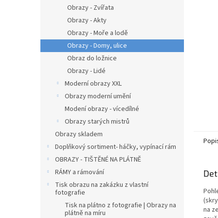
n
Obrazy - Zvířata
e
Obrazy - Akty
l
Obrazy - Moře a lodě
Obrazy - Domy, ulice
Obraz do ložnice
Obrazy - Lidé
Moderní obrazy XXL
Obrazy moderní umění
Modení obrazy - vícedílné
Obrazy starých mistrů
Obrazy skladem
Popi
Doplňkový sortiment- háčky, vypínací rám
OBRAZY - TIŠTĚNÉ NA PLÁTNĚ
RÁMY a rámování
Det
Tisk obrazu na zakázku z vlastní
Pohl
fotografie
(skry
Tisk na plátno z fotografie | Obrazy na
na z
plátně na míru