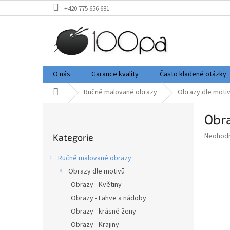
Přejít
+420 775 656 681
na
obsah
O nás
Garance kvality
Často kladené otázky
Domů
Ručně malované obrazy
Obrazy dle moti
P
Obra
o
Přeskočit
s
Průměr
Neohod
Kategorie
kategorie
t
hodnoce
r
produkt
Ručně malované obrazy
a
je
Obrazy dle motivů
0,0
n
z
Obrazy - Květiny
n
5
í
Obrazy - Lahve a nádoby
hvězdič
p
Obrazy - krásné ženy
a
Obrazy - Krajiny