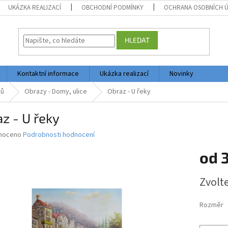
UKÁZKA REALIZACÍ
OBCHODNÍ PODMÍNKY
OCHRANA OSOBNÍCH 
HLEDAT
Kontaktní informace
Ukázka realizací
Novinky
vů
Obrazy - Domy, ulice
Obraz - U řeky
z - U řeky
né
noceno
Podrobnosti hodnocení
ní
od
3
u
Měrná
Zvolt
cena:
ek.
Rozměr