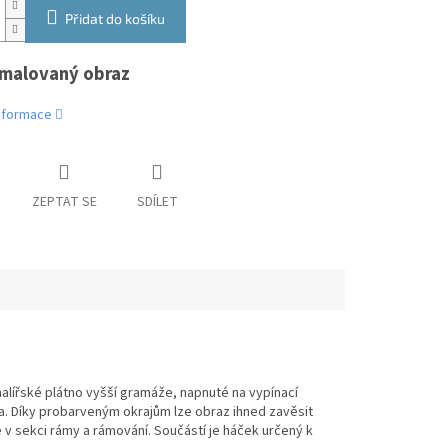
Přidat do košíku
malovaný obraz
informace
ZEPTAT SE
SDÍLET
malířské plátno vyšší gramáže, napnuté na vypínací
tna. Díky probarveným okrajům lze obraz ihned zavěsit
 sekci rámy a rámování. Součástí je háček určený k