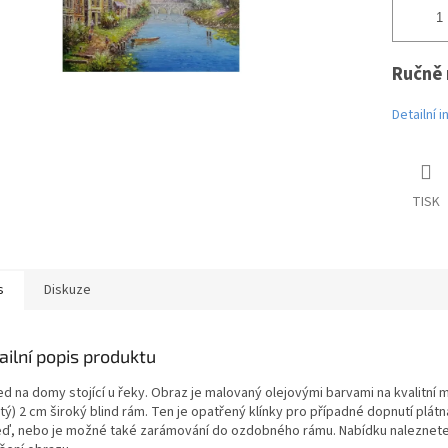
Ručně 
Detailní 
TISK
s
Diskuze
ailní popis produktu
ed na domy stojící u řeky. Obraz je malovaný olejovými barvami na kvalitní 
tý) 2 cm široký blind rám. Ten je opatřený klínky pro případné dopnutí plá
eď, nebo je možné také zarámování do ozdobného rámu. Nabídku naleznete v