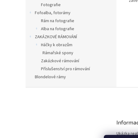
zavě
Fotografie
Fofoalba, fotorámy
Rám na fotografie
Alba na fotografie
ZAKÁZKOVÉ RÁMOVÁNÍ
Háčky k obrazům
Rámařské spony
Zakázkové rámování
Příslušenství pro rámování
Blondelové rámy
Z
á
p
a
t
Informac
í
Ukázka real