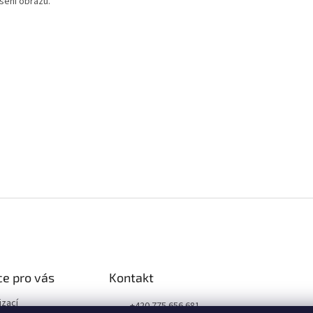
šení obrazu.
e pro vás
Kontakt
izací
+420 775 656 681