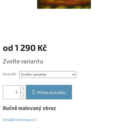
od
1 290 Kč
Měrná
Zvolte variantu
cena:
Rozměr
Přidat do košíku
Ručně malovaný obraz
Detailní informace