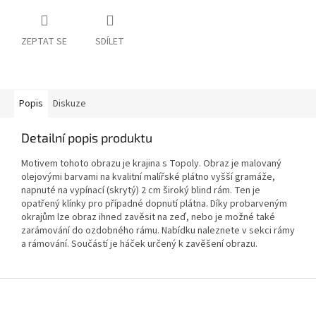
ZEPTAT SE
SDÍLET
Popis
Diskuze
Detailní popis produktu
Motivem tohoto obrazu je krajina s Topoly. Obraz je malovaný
olejovými barvami na kvalitní malířské plátno vyšší gramáže,
napnuté na vypínací (skrytý) 2 cm široký blind rám. Ten je
opatřený klínky pro případné dopnutí plátna. Díky probarveným
okrajům lze obraz ihned zavěsit na zeď, nebo je možné také
zarámování do ozdobného rámu. Nabídku naleznete v sekci rámy
a rámování. Součástí je háček určený k zavěšení obrazu.
Z
á