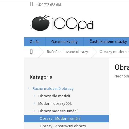
Přejít
+420 775 656 681
na
obsah
O nás
Garance kvality
Často kladené otázky
Domů
Ručně malované obrazy
Obrazy moderní 
P
Obr
o
Přeskočit
s
Průměr
Neohod
Kategorie
kategorie
t
hodnoce
r
produkt
Ručně malované obrazy
a
je
Obrazy dle motivů
0,0
n
z
Moderní obrazy XXL
n
5
í
Obrazy moderní umění
hvězdič
p
Obrazy - Moderní umění
a
Obrazy - Abstraktní obrazy