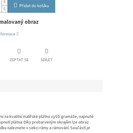
Přidat do košíku
malovaný obraz
informace
ZEPTAT SE
SDÍLET
 na kvalitní malířské plátno vyšší gramáže, napnuté
 dopnutí plátna. Díky probarveným okrajům lze obraz
ku naleznete v sekci rámy a rámování. Součástí je