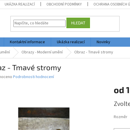
UKÁZKA REALIZACÍ
OBCHODNÍ PODMÍNKY
OCHRANA OSOBNÍCH 
HLEDAT
Kontaktní informace
Ukázka realizací
Novinky
umění
Obrazy - Moderní umění
Obraz - Tmavé stromy
az - Tmavé stromy
né
noceno
Podrobnosti hodnocení
ní
od
1
u
Měrná
Zvolt
cena:
ek.
Rozměr