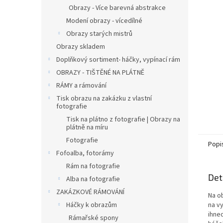
n
Obrazy - Více barevná abstrakce
e
Modení obrazy - vícedílné
l
Obrazy starých mistrů
Obrazy skladem
Doplňkový sortiment- háčky, vypínací rám
OBRAZY - TIŠTĚNÉ NA PLÁTNĚ
RÁMY a rámování
Tisk obrazu na zakázku z vlastní
fotografie
Tisk na plátno z fotografie | Obrazy na
plátně na míru
Fotografie
Popi
Fofoalba, fotorámy
Rám na fotografie
Det
Alba na fotografie
ZAKÁZKOVÉ RÁMOVÁNÍ
Na o
Háčky k obrazům
na vy
ihne
Rámařské spony