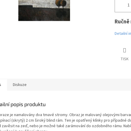
Ručně 
Detailní 
TISK
s
Diskuze
ailní popis produktu
braze je namalovány dva tmavé stromy. Obraz je malovaný olejovými barvami
pínací (skrytý) 2 cm široký blind rám. Ten je opatřený klínky pro případné
d zavěsit na zeď, nebo je možné také zarámování do ozdobného rámu. Nabíd