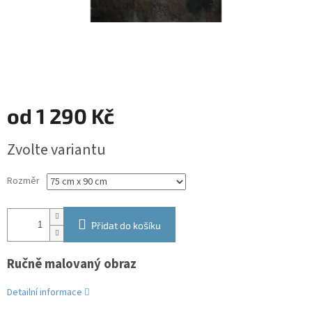
od
1 290 Kč
Měrná
Zvolte variantu
cena:
Rozměr
Přidat do košíku
Ručně malovaný obraz
Detailní informace