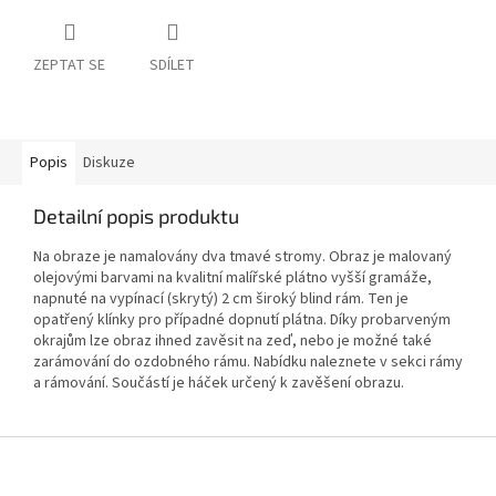
ZEPTAT SE
SDÍLET
Popis
Diskuze
Detailní popis produktu
Na obraze je namalovány dva tmavé stromy. Obraz je malovaný
olejovými barvami na kvalitní malířské plátno vyšší gramáže,
napnuté na vypínací (skrytý) 2 cm široký blind rám. Ten je
opatřený klínky pro případné dopnutí plátna. Díky probarveným
okrajům lze obraz ihned zavěsit na zeď, nebo je možné také
zarámování do ozdobného rámu. Nabídku naleznete v sekci rámy
a rámování. Součástí je háček určený k zavěšení obrazu.
Z
á