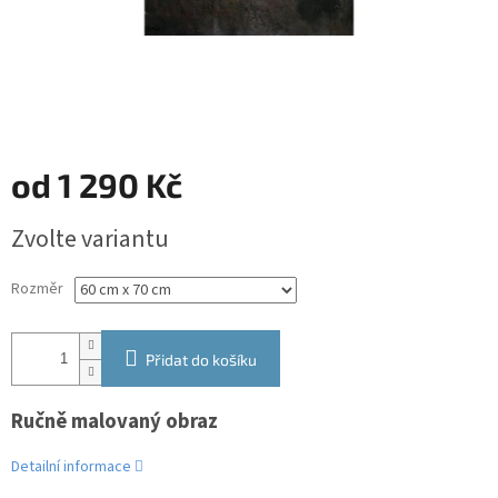
od
1 290 Kč
Měrná
Zvolte variantu
cena:
Rozměr
Přidat do košíku
Ručně malovaný obraz
Detailní informace