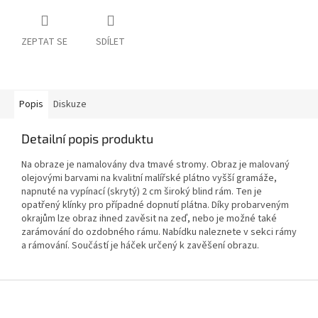
ZEPTAT SE
SDÍLET
Popis
Diskuze
Detailní popis produktu
Na obraze je namalovány dva tmavé stromy. Obraz je malovaný
olejovými barvami na kvalitní malířské plátno vyšší gramáže,
napnuté na vypínací (skrytý) 2 cm široký blind rám. Ten je
opatřený klínky pro případné dopnutí plátna. Díky probarveným
okrajům lze obraz ihned zavěsit na zeď, nebo je možné také
zarámování do ozdobného rámu. Nabídku naleznete v sekci rámy
a rámování. Součástí je háček určený k zavěšení obrazu.
Z
á