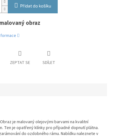
Přidat do košíku
malovaný obraz
informace
ZEPTAT SE
SDÍLET
Obraz je malovaný olejovými barvami na kvalitní
m. Ten je opatřený klínky pro případné dopnutí plátna.
 zarámování do ozdobného rámu. Nabídku naleznete v