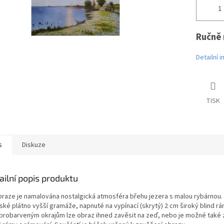
Ručně 
Detailní 
TISK
s
Diskuze
ailní popis produktu
braze je namalována nostalgická atmosféra břehu jezera s malou rybárnou. 
ské plátno vyšší gramáže, napnuté na vypínací (skrytý) 2 cm široký blind rá
 probarveným okrajům lze obraz ihned zavěsit na zeď, nebo je možné také