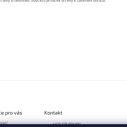
i rámy a rámování. Součástí je háček určený k zavěšení obrazu.
e pro vás
Kontakt
izací
+420 775 656 681