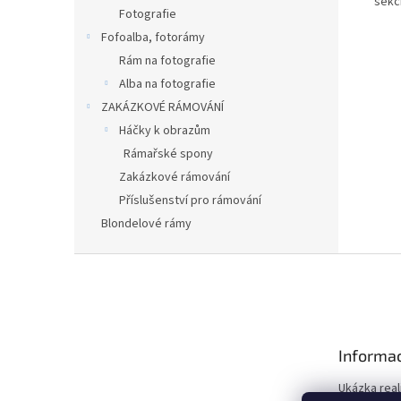
sekc
Fotografie
Fofoalba, fotorámy
Rám na fotografie
Alba na fotografie
ZAKÁZKOVÉ RÁMOVÁNÍ
Háčky k obrazům
Rámařské spony
Zakázkové rámování
Příslušenství pro rámování
Blondelové rámy
Z
á
p
a
t
Informac
í
Ukázka real