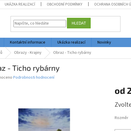
UKÁZKA REALIZACÍ
OBCHODNÍ PODMÍNKY
OCHRANA OSOBNÍCH 
HLEDAT
Kontaktní informace
Ukázka realizací
Novinky
vů
Obrazy - Krajiny
Obraz - Ticho rybárny
z - Ticho rybárny
né
noceno
Podrobnosti hodnocení
ní
od
2
u
Měrná
Zvolt
cena:
ek.
Rozměr