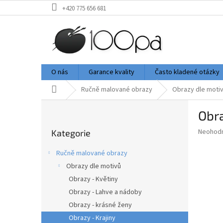
Přejít
+420 775 656 681
na
obsah
O nás
Garance kvality
Často kladené otázky
Domů
Ručně malované obrazy
Obrazy dle moti
P
Obra
o
Přeskočit
s
Průměr
Neohod
Kategorie
kategorie
t
hodnoce
r
produkt
Ručně malované obrazy
a
je
Obrazy dle motivů
0,0
n
z
Obrazy - Květiny
n
5
í
Obrazy - Lahve a nádoby
hvězdič
p
Obrazy - krásné ženy
a
Obrazy - Krajiny