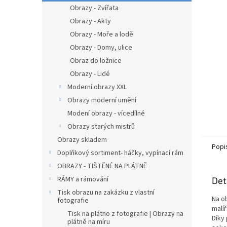
n
Obrazy - Zvířata
e
Obrazy - Akty
l
Obrazy - Moře a lodě
Obrazy - Domy, ulice
Obraz do ložnice
Obrazy - Lidé
Moderní obrazy XXL
Obrazy moderní umění
Modení obrazy - vícedílné
Obrazy starých mistrů
Obrazy skladem
Popi
Doplňkový sortiment- háčky, vypínací rám
OBRAZY - TIŠTĚNÉ NA PLÁTNĚ
RÁMY a rámování
Det
Tisk obrazu na zakázku z vlastní
Na o
fotografie
malíř
Tisk na plátno z fotografie | Obrazy na
Díky
plátně na míru