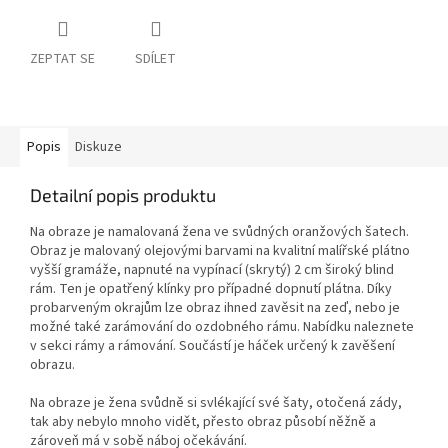
ZEPTAT SE
SDÍLET
Popis
Diskuze
Detailní popis produktu
Na obraze je namalovaná žena ve svůdných oranžových šatech.
Obraz je malovaný olejovými barvami na kvalitní malířské plátno
vyšší gramáže, napnuté na vypínací (skrytý) 2 cm široký blind
rám. Ten je opatřený klínky pro případné dopnutí plátna. Díky
probarveným okrajům lze obraz ihned zavěsit na zeď, nebo je
možné také zarámování do ozdobného rámu. Nabídku naleznete
v sekci rámy a rámování. Součástí je háček určený k zavěšení
obrazu.
Na obraze je žena svůdně si svlékající své šaty, otočená zády,
tak aby nebylo mnoho vidět, přesto obraz působí něžně a
zároveň má v sobě náboj očekávání.