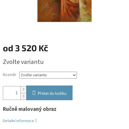
od
3 520 Kč
Měrná
Zvolte variantu
cena:
Rozměr
Přidat do košíku
Ručně malovaný obraz
Detailní informace