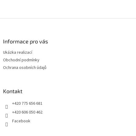
Z
á
p
a
Informace pro vás
t
Ukázka realizací
í
Obchodní podmínky
Ochrana osobních údajů
Kontakt
+420 775 656 681
+420 606 050 462
Facebook