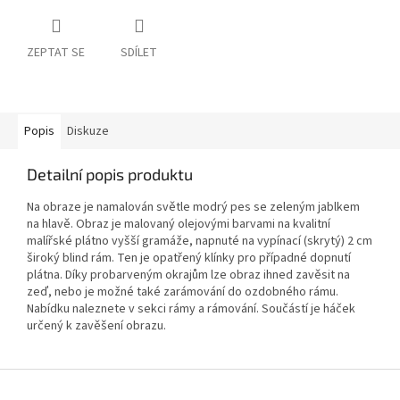
ZEPTAT SE
SDÍLET
Popis
Diskuze
Detailní popis produktu
Na obraze je namalován světle modrý pes se zeleným jablkem
na hlavě. Obraz je malovaný olejovými barvami na kvalitní
malířské plátno vyšší gramáže, napnuté na vypínací (skrytý) 2 cm
široký blind rám. Ten je opatřený klínky pro případné dopnutí
plátna. Díky probarveným okrajům lze obraz ihned zavěsit na
zeď, nebo je možné také zarámování do ozdobného rámu.
Nabídku naleznete v sekci rámy a rámování. Součástí je háček
určený k zavěšení obrazu.
Z
á