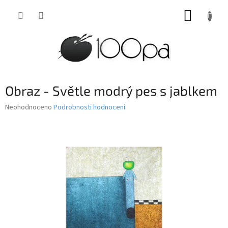
Přejít
NÁKUP
na
obsah
KOŠÍK
Obraz - Světle modrý pes s jablkem
Průměrné
Neohodnoceno
Podrobnosti hodnocení
hodnocení
produktu
je
0,0
z
5
hvězdiček.