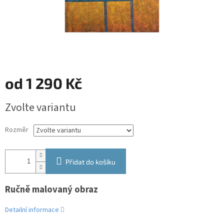
od
1 290 Kč
Měrná
Zvolte variantu
cena:
Rozměr
Přidat do košíku
Ručně malovaný obraz
Detailní informace