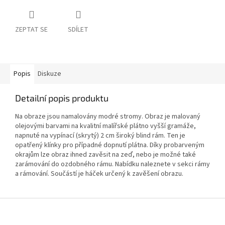
ZEPTAT SE
SDÍLET
Popis
Diskuze
Detailní popis produktu
Na obraze jsou namalovány modré stromy. Obraz je malovaný
olejovými barvami na kvalitní malířské plátno vyšší gramáže,
napnuté na vypínací (skrytý) 2 cm široký blind rám. Ten je
opatřený klínky pro případné dopnutí plátna. Díky probarveným
okrajům lze obraz ihned zavěsit na zeď, nebo je možné také
zarámování do ozdobného rámu. Nabídku naleznete v sekci rámy
a rámování. Součástí je háček určený k zavěšení obrazu.
Z
á