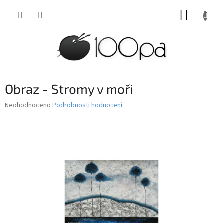
Přejít
NÁKUP
na
obsah
KOŠÍK
Obraz - Stromy v moři
Průměrné
Neohodnoceno
Podrobnosti hodnocení
hodnocení
produktu
je
0,0
z
5
hvězdiček.