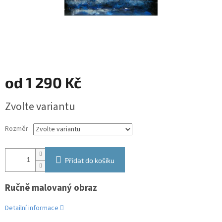
od
1 290 Kč
Měrná
Zvolte variantu
cena:
Rozměr
Přidat do košíku
Ručně malovaný obraz
Detailní informace