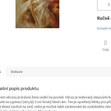
Ručně 
Detailní 
TISK
s
Diskuze
ailní popis produktu
vem obrazu je krásná žena sedící na posteli. Obraz je malovaný olejovými ba
té na vypínací (skrytý) 2 cm široký blind rám. Ten je opatřený klínky pro 
z ihned zavěsit na zeď, nebo je možné také zarámování do ozdobného rámu