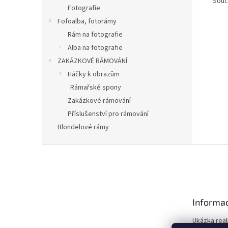
Souč
Fotografie
Fofoalba, fotorámy
Rám na fotografie
Alba na fotografie
ZAKÁZKOVÉ RÁMOVÁNÍ
Háčky k obrazům
Rámařské spony
Zakázkové rámování
Příslušenství pro rámování
Blondelové rámy
Z
á
p
a
t
Informac
í
Ukázka real