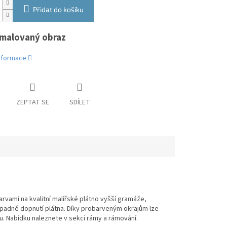
Přidat do košíku
malovaný obraz
informace
ZEPTAT SE
SDÍLET
rvami na kvalitní malířské plátno vyšší gramáže,
případné dopnutí plátna. Díky probarveným okrajům lze
. Nabídku naleznete v sekci rámy a rámování.