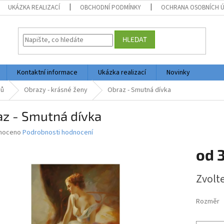
UKÁZKA REALIZACÍ
OBCHODNÍ PODMÍNKY
OCHRANA OSOBNÍCH 
HLEDAT
Kontaktní informace
Ukázka realizací
Novinky
vů
Obrazy - krásné ženy
Obraz - Smutná dívka
az - Smutná dívka
né
noceno
Podrobnosti hodnocení
ní
od
3
u
Měrná
Zvolt
cena:
ek.
Rozměr