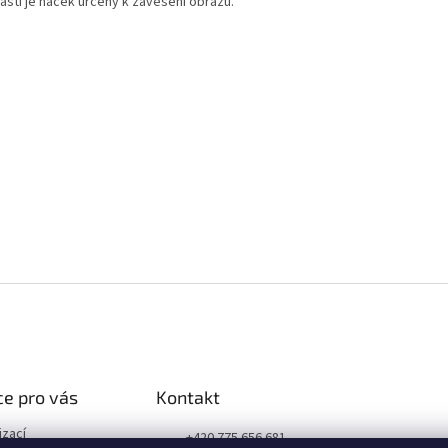
ástí je háček určený k zavěšení obrazu.
e pro vás
Kontakt
izací
+420 775 656 681