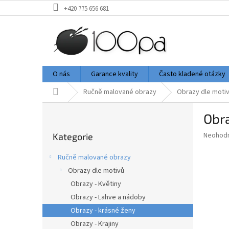
Přejít
+420 775 656 681
na
obsah
O nás
Garance kvality
Často kladené otázky
Domů
Ručně malované obrazy
Obrazy dle moti
P
Obr
o
Přeskočit
s
Průměr
Neohod
Kategorie
kategorie
t
hodnoce
r
produkt
Ručně malované obrazy
a
je
Obrazy dle motivů
0,0
n
z
Obrazy - Květiny
n
5
í
Obrazy - Lahve a nádoby
hvězdič
p
Obrazy - krásné ženy
a
Obrazy - Krajiny