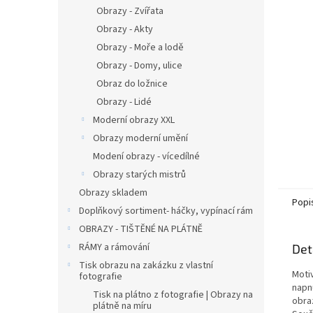
n
Obrazy - Zvířata
e
Obrazy - Akty
l
Obrazy - Moře a lodě
Obrazy - Domy, ulice
Obraz do ložnice
Obrazy - Lidé
Moderní obrazy XXL
Obrazy moderní umění
Modení obrazy - vícedílné
Obrazy starých mistrů
Obrazy skladem
Popi
Doplňkový sortiment- háčky, vypínací rám
OBRAZY - TIŠTĚNÉ NA PLÁTNĚ
RÁMY a rámování
Det
Tisk obrazu na zakázku z vlastní
Moti
fotografie
napnu
Tisk na plátno z fotografie | Obrazy na
obra
plátně na míru