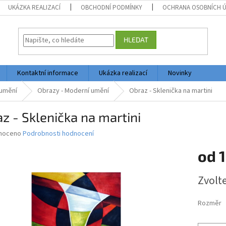
UKÁZKA REALIZACÍ
OBCHODNÍ PODMÍNKY
OCHRANA OSOBNÍCH 
HLEDAT
Kontaktní informace
Ukázka realizací
Novinky
umění
Obrazy - Moderní umění
Obraz - Sklenička na martini
z - Sklenička na martini
né
noceno
Podrobnosti hodnocení
ní
od
1
u
Měrná
Zvolt
cena:
ek.
Rozměr