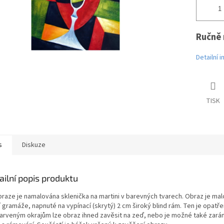
Ručně 
Detailní 
TISK
s
Diskuze
ailní popis produktu
braze je namalována sklenička na martini v barevných tvarech. Obraz je malo
 gramáže, napnuté na vypínací (skrytý) 2 cm široký blind rám. Ten je opatře
arveným okrajům lze obraz ihned zavěsit na zeď, nebo je možné také zará