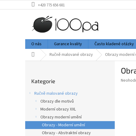
Přejít
+420 775 656 681
na
obsah
O nás
Garance kvality
Často kladené otázky
Domů
Ručně malované obrazy
Obrazy moderní 
P
Obra
o
Přeskočit
s
Průměr
Neohod
Kategorie
kategorie
t
hodnoce
r
produkt
Ručně malované obrazy
a
je
Obrazy dle motivů
0,0
n
z
Moderní obrazy XXL
n
5
í
Obrazy moderní umění
hvězdič
p
Obrazy - Moderní umění
a
Obrazy - Abstraktní obrazy