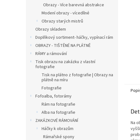
n
Obrazy - Více barevná abstrakce
e
Modení obrazy - vícedílné
l
Obrazy starých mistrů
Obrazy skladem
Doplňkový sortiment- háčky, vypínací rám
OBRAZY - TIŠTĚNÉ NA PLÁTNĚ
RÁMY a rámování
Tisk obrazu na zakázku z vlastní
fotografie
Tisk na plátno z fotografie | Obrazy na
plátně na míru
Fotografie
Popi
Fofoalba, fotorámy
Rám na fotografie
Det
Alba na fotografie
ZAKÁZKOVÉ RÁMOVÁNÍ
Na o
Háčky k obrazům
vyšší
prob
Rámařské spony