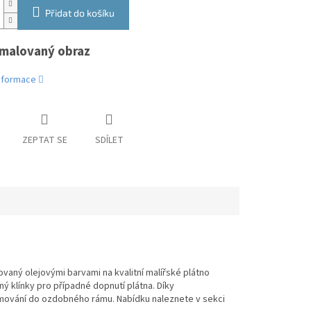
Přidat do košíku
malovaný obraz
informace
ZEPTAT SE
SDÍLET
vaný olejovými barvami na kvalitní malířské plátno
ný klínky pro případné dopnutí plátna. Díky
mování do ozdobného rámu. Nabídku naleznete v sekci