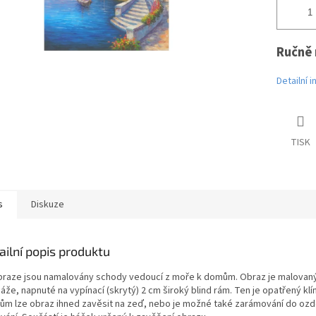
Ručně 
Detailní 
TISK
s
Diskuze
ailní popis produktu
braze jsou namalovány schody vedoucí z moře k domům. Obraz je malovaný o
áže, napnuté na vypínací (skrytý) 2 cm široký blind rám. Ten je opatřený kl
jům lze obraz ihned zavěsit na zeď, nebo je možné také zarámování do ozd