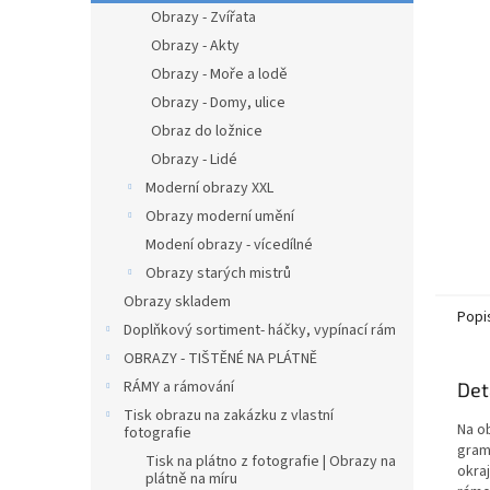
n
Obrazy - Zvířata
e
Obrazy - Akty
l
Obrazy - Moře a lodě
Obrazy - Domy, ulice
Obraz do ložnice
Obrazy - Lidé
Moderní obrazy XXL
Obrazy moderní umění
Modení obrazy - vícedílné
Obrazy starých mistrů
Obrazy skladem
Popi
Doplňkový sortiment- háčky, vypínací rám
OBRAZY - TIŠTĚNÉ NA PLÁTNĚ
RÁMY a rámování
Det
Tisk obrazu na zakázku z vlastní
Na o
fotografie
gram
Tisk na plátno z fotografie | Obrazy na
okra
plátně na míru