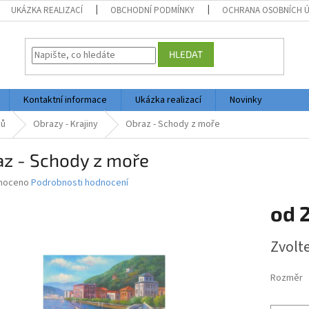
UKÁZKA REALIZACÍ
OBCHODNÍ PODMÍNKY
OCHRANA OSOBNÍCH 
HLEDAT
Kontaktní informace
Ukázka realizací
Novinky
vů
Obrazy - Krajiny
Obraz - Schody z moře
az - Schody z moře
né
noceno
Podrobnosti hodnocení
ní
od
2
u
Měrná
Zvolt
cena:
ek.
Rozměr