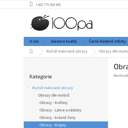
Přejít
+420 775 656 681
na
obsah
O nás
Garance kvality
Často kladené otázky
Domů
Ručně malované obrazy
Obrazy dle moti
P
Obr
o
Přeskočit
s
Průměr
Neohod
Kategorie
kategorie
t
hodnoce
r
produkt
Ručně malované obrazy
a
je
Obrazy dle motivů
0,0
n
z
Obrazy - Květiny
n
5
í
Obrazy - Lahve a nádoby
hvězdič
p
Obrazy - krásné ženy
a
Obrazy - Krajiny