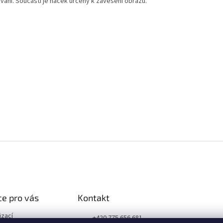
vání. Součástí je háček určený k zavěšení obrazu.
e pro vás
Kontakt
izací
+420 775 656 681