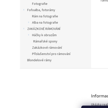
rámo
Fotografie
Fofoalba, fotorámy
Rám na fotografie
Alba na fotografie
ZAKÁZKOVÉ RÁMOVÁNÍ
Háčky k obrazům
Rámařské spony
Zakázkové rámování
Příslušenství pro rámování
Blondelové rámy
Z
á
p
a
t
Informac
í
Ukázka real