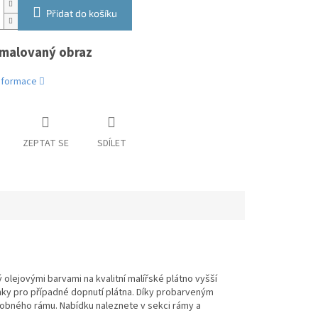
Přidat do košíku
malovaný obraz
informace
ZEPTAT SE
SDÍLET
lejovými barvami na kvalitní malířské plátno vyšší
ínky pro případné dopnutí plátna. Díky probarveným
obného rámu. Nabídku naleznete v sekci rámy a