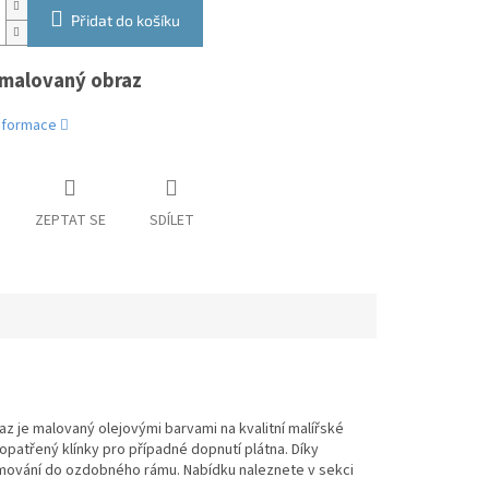
Přidat do košíku
malovaný obraz
informace
ZEPTAT SE
SDÍLET
z je malovaný olejovými barvami na kvalitní malířské
 opatřený klínky pro případné dopnutí plátna. Díky
mování do ozdobného rámu. Nabídku naleznete v sekci