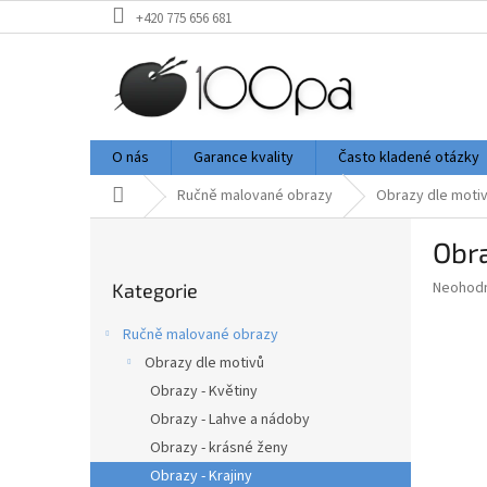
Přejít
+420 775 656 681
na
obsah
O nás
Garance kvality
Často kladené otázky
Domů
Ručně malované obrazy
Obrazy dle moti
P
Obra
o
Přeskočit
s
Průměr
Neohod
Kategorie
kategorie
t
hodnoce
r
produkt
Ručně malované obrazy
a
je
Obrazy dle motivů
0,0
n
z
Obrazy - Květiny
n
5
í
Obrazy - Lahve a nádoby
hvězdič
p
Obrazy - krásné ženy
a
Obrazy - Krajiny