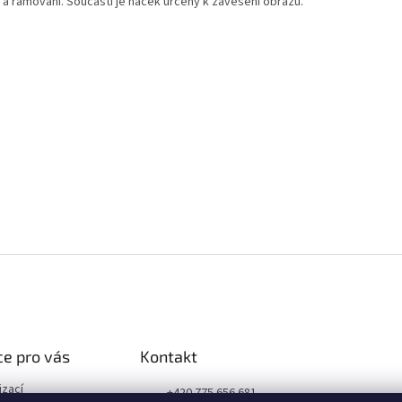
 a rámování. Součástí je háček určený k zavěšení obrazu.
e pro vás
Kontakt
izací
+420 775 656 681