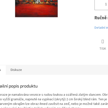
Ručně 
Detailní 
TISK
s
Diskuze
ailní popis produktu
braze je namalována vesnice s rudou loukou a ozářená zlatým sluncem. Obra
o vyšší gramáže, napnuté na vypínací (skrytý) 2 cm široký blind rám. Ten je
arveným okrajům lze obraz ihned zavěsit na zeď, nebo je možné také zará