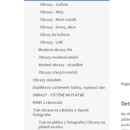
n
Obrazy - Zvířata
e
Obrazy - Akty
l
Obrazy - Moře a lodě
Obrazy - Domy, ulice
Obraz do ložnice
Obrazy - Lidé
Moderní obrazy XXL
Obrazy moderní umění
Modení obrazy - vícedílné
Obrazy starých mistrů
Obrazy skladem
Popi
Doplňkový sortiment- háčky, vypínací rám
OBRAZY - TIŠTĚNÉ NA PLÁTNĚ
RÁMY a rámování
Det
Tisk obrazu na zakázku z vlastní
Na o
fotografie
plátn
Tisk na plátno z fotografie | Obrazy na
prob
plátně na míru