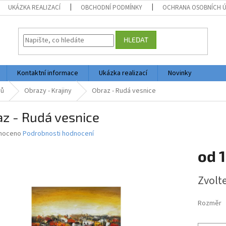
UKÁZKA REALIZACÍ
OBCHODNÍ PODMÍNKY
OCHRANA OSOBNÍCH 
HLEDAT
Kontaktní informace
Ukázka realizací
Novinky
vů
Obrazy - Krajiny
Obraz - Rudá vesnice
z - Rudá vesnice
né
noceno
Podrobnosti hodnocení
ní
od
1
u
Měrná
Zvolt
cena:
ek.
Rozměr