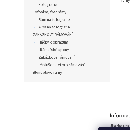
rámy
Fotografie
Fofoalba, fotorámy
Rám na fotografie
Alba na fotografie
ZAKÁZKOVÉ RÁMOVÁNÍ
Háčky k obrazům
Rámařské spony
Zakázkové rámování
Příslušenství pro rámování
Blondelové rámy
Z
á
p
a
t
Informac
í
Ukázka real