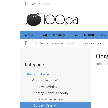
Přejít
+420 775 656 681
na
obsah
O nás
Garance kvality
Často kladené otázky
Domů
Ručně malované obrazy
Obrazy dle moti
P
Obra
o
Přeskočit
s
Průměr
Neohod
Kategorie
kategorie
t
hodnoce
r
produkt
Ručně malované obrazy
a
je
Obrazy dle motivů
0,0
n
z
Obrazy - Květiny
n
5
í
Obrazy - Lahve a nádoby
hvězdič
p
Obrazy - krásné ženy
a
Obrazy - Krajiny