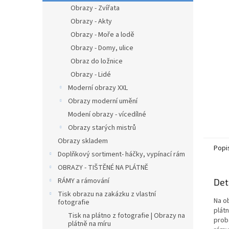
n
Obrazy - Zvířata
e
Obrazy - Akty
l
Obrazy - Moře a lodě
Obrazy - Domy, ulice
Obraz do ložnice
Obrazy - Lidé
Moderní obrazy XXL
Obrazy moderní umění
Modení obrazy - vícedílné
Obrazy starých mistrů
Obrazy skladem
Popi
Doplňkový sortiment- háčky, vypínací rám
OBRAZY - TIŠTĚNÉ NA PLÁTNĚ
RÁMY a rámování
Det
Tisk obrazu na zakázku z vlastní
Na o
fotografie
plátn
Tisk na plátno z fotografie | Obrazy na
prob
plátně na míru