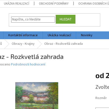
UKÁZKA REALIZACÍ
OBCHODNÍ PODMÍNKY
OCHRANA OSOBNÍCH 
HLEDAT
Kontaktní informace
Ukázka realizací
Novinky
vů
Obrazy - Krajiny
Obraz - Rozkvetlá zahrada
z - Rozkvetlá zahrada
né
noceno
Podrobnosti hodnocení
ní
od
2
u
Měrná
Zvolt
cena:
ek.
Rozměr