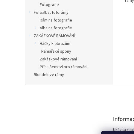
rámy
Fotografie
Fofoalba, fotorámy
Rám na fotografie
Alba na fotografie
ZAKÁZKOVÉ RÁMOVÁNÍ
Háčky k obrazům
Rámařské spony
Zakázkové rámování
Příslušenství pro rámování
Blondelové rámy
Z
á
p
a
t
Informac
í
Ukázka real