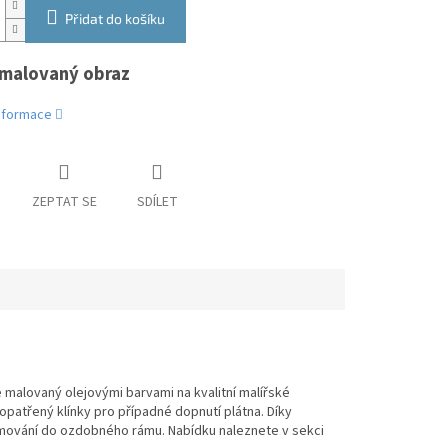
Přidat do košíku
malovaný obraz
informace
ZEPTAT SE
SDÍLET
 malovaný olejovými barvami na kvalitní malířské
 opatřený klínky pro případné dopnutí plátna. Díky
mování do ozdobného rámu. Nabídku naleznete v sekci