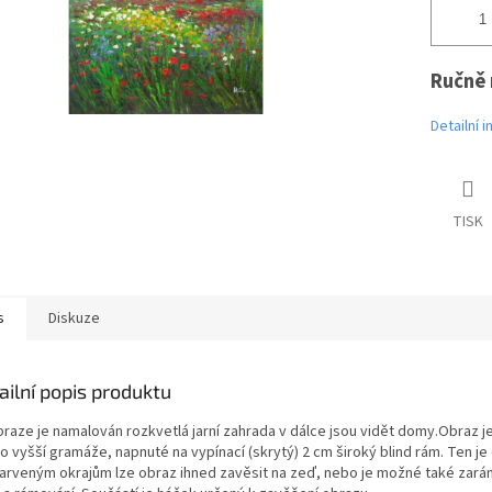
Ručně 
Detailní 
TISK
s
Diskuze
ailní popis produktu
braze je namalován rozkvetlá jarní zahrada v dálce jsou vidět domy.Obraz je
o vyšší gramáže, napnuté na vypínací (skrytý) 2 cm široký blind rám. Ten je
arveným okrajům lze obraz ihned zavěsit na zeď, nebo je možné také zará