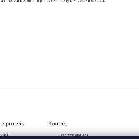
 a rámování. Součástí je háček určený k zavěšení obrazu.
e pro vás
Kontakt
izací
+420 775 656 681