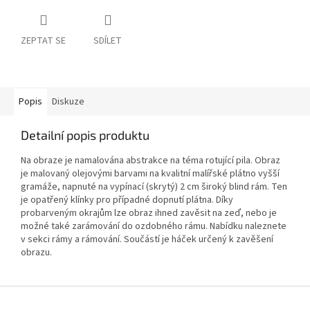
ZEPTAT SE
SDÍLET
Popis
Diskuze
Detailní popis produktu
Na obraze je namalována abstrakce na téma rotující pila. Obraz
je malovaný olejovými barvami na kvalitní malířské plátno vyšší
gramáže, napnuté na vypínací (skrytý) 2 cm široký blind rám. Ten
je opatřený klínky pro případné dopnutí plátna. Díky
probarveným okrajům lze obraz ihned zavěsit na zeď, nebo je
možné také zarámování do ozdobného rámu. Nabídku naleznete
v sekci rámy a rámování. Součástí je háček určený k zavěšení
obrazu.
Z
á