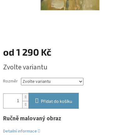
od
1 290 Kč
Měrná
Zvolte variantu
cena:
Rozměr
Přidat do košíku
Ručně malovaný obraz
Detailní informace