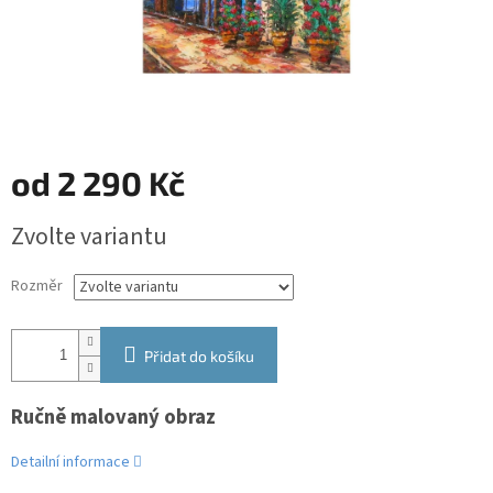
od
2 290 Kč
Měrná
Zvolte variantu
cena:
Rozměr
Přidat do košíku
Ručně malovaný obraz
Detailní informace