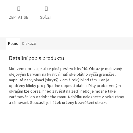
ZEPTAT SE
SDÍLET
Popis
Diskuze
Detailní popis produktu
Motivem obrazu je ulice plná pestrých květů. Obraz je malovaný
olejovými barvami na kvalitní malířské plátno vyšší gramáže,
napnuté na vypínací (skrytý) 2 cm široký blind rám. Ten je
opatřený klínky pro případné dopnutí plátna. Díky probarveným
okrajům lze obraz ihned zavěsit na zeď, nebo je možné také
zarámování do ozdobného rámu. Nabídku naleznete v sekci rámy
a rámování. Součástí je háček určený k zavěšení obrazu.
Z
á