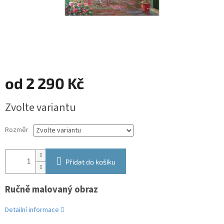
od
2 290 Kč
Měrná
Zvolte variantu
cena:
Rozměr
Přidat do košíku
Ručně malovaný obraz
Detailní informace