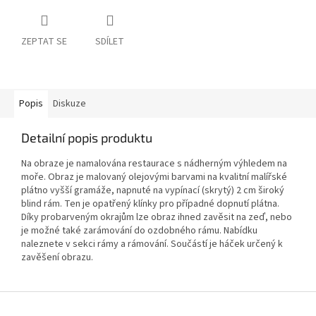
ZEPTAT SE
SDÍLET
Popis
Diskuze
Detailní popis produktu
Na obraze je namalována restaurace s nádherným výhledem na
moře. Obraz je malovaný olejovými barvami na kvalitní malířské
plátno vyšší gramáže, napnuté na vypínací (skrytý) 2 cm široký
blind rám. Ten je opatřený klínky pro případné dopnutí plátna.
Díky probarveným okrajům lze obraz ihned zavěsit na zeď, nebo
je možné také zarámování do ozdobného rámu. Nabídku
naleznete v sekci rámy a rámování. Součástí je háček určený k
zavěšení obrazu.
Z
á