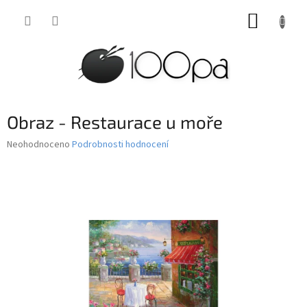
Přejít
NÁKUP
na
obsah
KOŠÍK
Obraz - Restaurace u moře
Průměrné
Neohodnoceno
Podrobnosti hodnocení
hodnocení
produktu
je
0,0
z
5
hvězdiček.