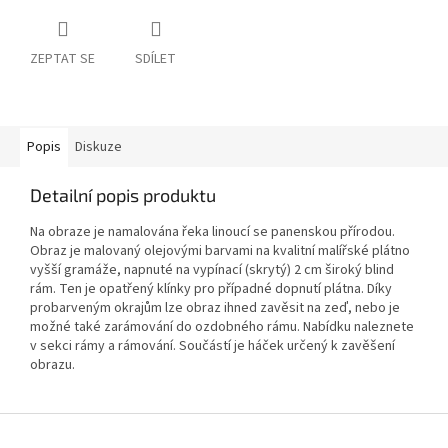
ZEPTAT SE
SDÍLET
Popis
Diskuze
Detailní popis produktu
Na obraze je namalována řeka linoucí se panenskou přírodou.
Obraz je malovaný olejovými barvami na kvalitní malířské plátno
vyšší gramáže, napnuté na vypínací (skrytý) 2 cm široký blind
rám. Ten je opatřený klínky pro případné dopnutí plátna. Díky
probarveným okrajům lze obraz ihned zavěsit na zeď, nebo je
možné také zarámování do ozdobného rámu. Nabídku naleznete
v sekci rámy a rámování. Součástí je háček určený k zavěšení
obrazu.
Z
á