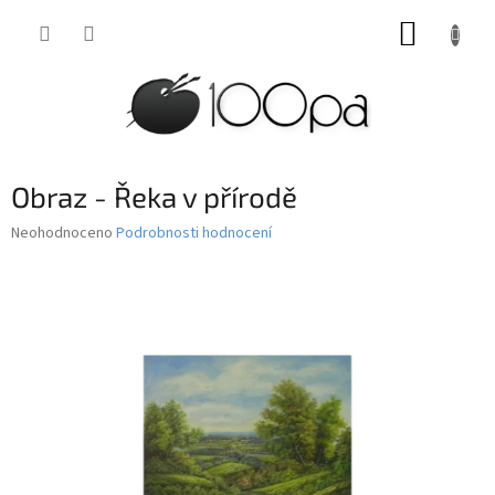
Přejít
NÁKUP
na
obsah
KOŠÍK
Obraz - Řeka v přírodě
Průměrné
Neohodnoceno
Podrobnosti hodnocení
hodnocení
produktu
je
0,0
z
5
hvězdiček.