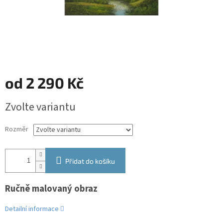
od
2 290 Kč
Měrná
Zvolte variantu
cena:
Rozměr
Přidat do košíku
Ručně malovaný obraz
Detailní informace