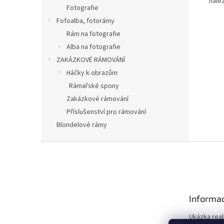
nale
Fotografie
Fofoalba, fotorámy
Rám na fotografie
Alba na fotografie
ZAKÁZKOVÉ RÁMOVÁNÍ
Háčky k obrazům
Rámařské spony
Zakázkové rámování
Příslušenství pro rámování
Blondelové rámy
Z
á
p
a
t
Informac
í
Ukázka real