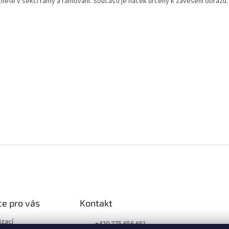
znete v sekci rámy a rámování. Součástí je háček určený k zavěšení obrazu.
e pro vás
Kontakt
izací
+420 775 656 681