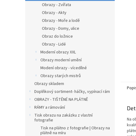
n
Obrazy - Zvířata
e
Obrazy - Akty
l
Obrazy - Moře a lodě
Obrazy - Domy, ulice
Obraz do ložnice
Obrazy - Lidé
Moderní obrazy XXL
Obrazy moderní umění
Modení obrazy - vícedílné
Obrazy starých mistrů
Obrazy skladem
Popi
Doplňkový sortiment- háčky, vypínací rám
OBRAZY - TIŠTĚNÉ NA PLÁTNĚ
RÁMY a rámování
Det
Tisk obrazu na zakázku z vlastní
Na o
fotografie
kvali
Tisk na plátno z fotografie | Obrazy na
plát
plátně na míru