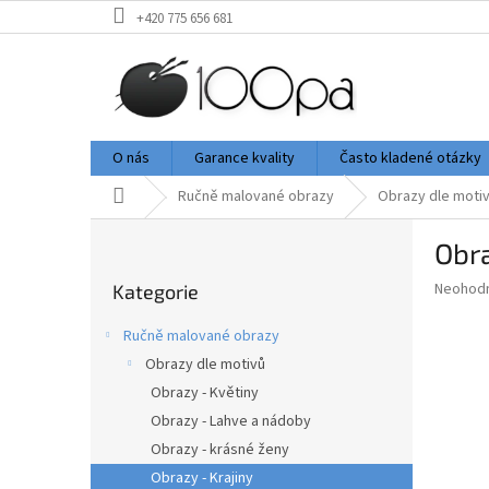
Přejít
+420 775 656 681
na
obsah
O nás
Garance kvality
Často kladené otázky
Domů
Ručně malované obrazy
Obrazy dle moti
P
Obra
o
Přeskočit
s
Průměr
Neohod
Kategorie
kategorie
t
hodnoce
r
produkt
Ručně malované obrazy
a
je
Obrazy dle motivů
0,0
n
z
Obrazy - Květiny
n
5
í
Obrazy - Lahve a nádoby
hvězdič
p
Obrazy - krásné ženy
a
Obrazy - Krajiny