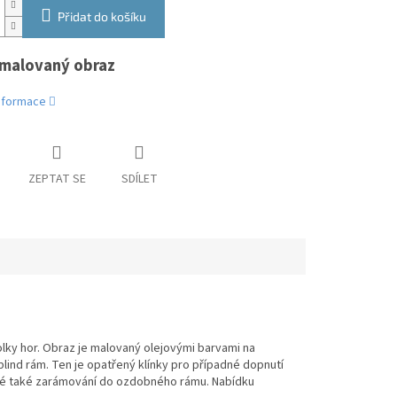
Přidat do košíku
malovaný obraz
informace
ZEPTAT SE
SDÍLET
lky hor. Obraz je malovaný olejovými barvami na
 blind rám. Ten je opatřený klínky pro případné dopnutí
žné také zarámování do ozdobného rámu. Nabídku