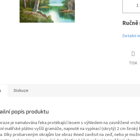
Ručně 
Detailní 
TISK
s
Diskuze
ailní popis produktu
braze je namalována řeka protékající lesem s výhledem na zasněžené vrcho
tní malířské plátno vyšší gramáže, napnuté na vypínací (skrytý) 2 cm široký
na. Díky probarveným okrajům lze obraz ihned zavěsit na zeď, nebo je mo