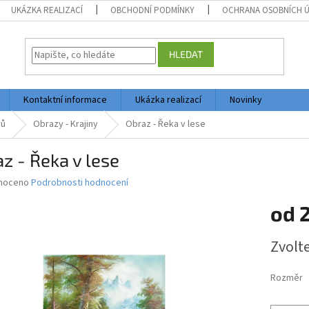
UKÁZKA REALIZACÍ
OBCHODNÍ PODMÍNKY
OCHRANA OSOBNÍCH 
HLEDAT
Kontaktní informace
Ukázka realizací
Novinky
vů
Obrazy - Krajiny
Obraz - Řeka v lese
z - Řeka v lese
né
noceno
Podrobnosti hodnocení
ní
od
2
u
Měrná
Zvolt
cena:
ek.
Rozměr