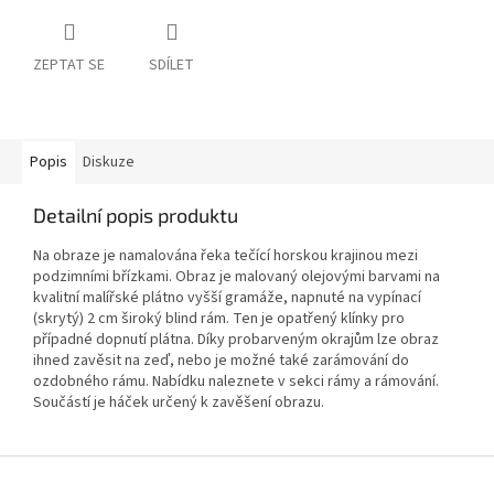
ZEPTAT SE
SDÍLET
Popis
Diskuze
Detailní popis produktu
Na obraze je namalována řeka tečící horskou krajinou mezi
podzimními břízkami. Obraz je malovaný olejovými barvami na
kvalitní malířské plátno vyšší gramáže, napnuté na vypínací
(skrytý) 2 cm široký blind rám. Ten je opatřený klínky pro
případné dopnutí plátna. Díky probarveným okrajům lze obraz
ihned zavěsit na zeď, nebo je možné také zarámování do
ozdobného rámu. Nabídku naleznete v sekci rámy a rámování.
Součástí je háček určený k zavěšení obrazu.
Z
á