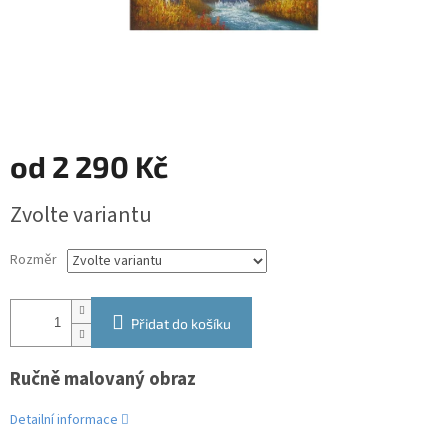
od
2 290 Kč
Měrná
Zvolte variantu
cena:
Rozměr
Přidat do košíku
Ručně malovaný obraz
Detailní informace