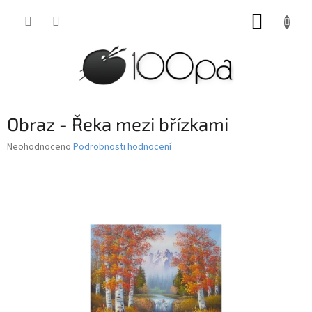
Přejít
NÁKUP
na
obsah
KOŠÍK
Obraz - Řeka mezi břízkami
Průměrné
Neohodnoceno
Podrobnosti hodnocení
hodnocení
produktu
je
0,0
z
5
hvězdiček.