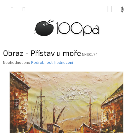
Přejít
NÁKUP
na
obsah
KOŠÍK
Obraz - Přístav u moře
NHS0174
Průměrné
Neohodnoceno
Podrobnosti hodnocení
hodnocení
produktu
je
0,0
z
5
hvězdiček.