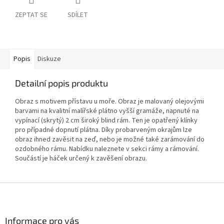
ZEPTAT SE
SDÍLET
Popis
Diskuze
Detailní popis produktu
Obraz s motivem přístavu u moře. Obraz je malovaný olejovými
barvami na kvalitní malířské plátno vyšší gramáže, napnuté na
vypínací (skrytý) 2 cm široký blind rám. Ten je opatřený klínky
pro případné dopnutí plátna. Díky probarveným okrajům lze
obraz ihned zavěsit na zeď, nebo je možné také zarámování do
ozdobného rámu. Nabídku naleznete v sekci rámy a rámování.
Součástí je háček určený k zavěšení obrazu.
Z
á
p
a
Informace pro vás