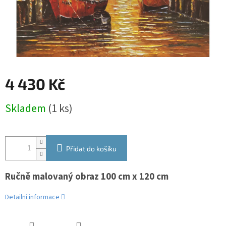
4 430 Kč
Měrná
Skladem
(1 ks)
cena:
Přidat do košíku
Ručně malovaný obraz 100 cm x 120 cm
Detailní informace