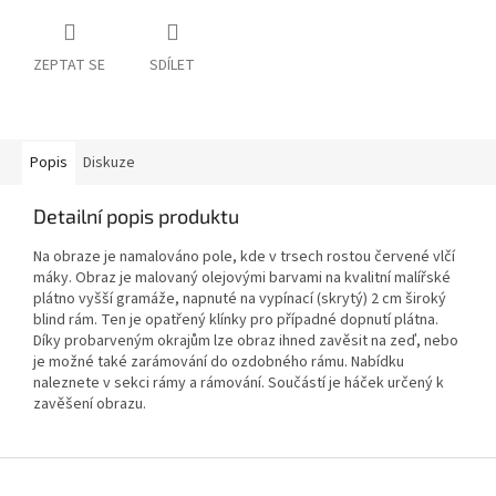
ZEPTAT SE
SDÍLET
Popis
Diskuze
Detailní popis produktu
Na obraze je namalováno pole, kde v trsech rostou červené vlčí
máky. Obraz je malovaný olejovými barvami na kvalitní malířské
plátno vyšší gramáže, napnuté na vypínací (skrytý) 2 cm široký
blind rám. Ten je opatřený klínky pro případné dopnutí plátna.
Díky probarveným okrajům lze obraz ihned zavěsit na zeď, nebo
je možné také zarámování do ozdobného rámu. Nabídku
naleznete v sekci rámy a rámování. Součástí je háček určený k
zavěšení obrazu.
Z
á