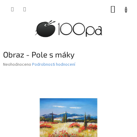
Přejít
NÁKUP
na
obsah
KOŠÍK
Obraz - Pole s máky
Průměrné
Neohodnoceno
Podrobnosti hodnocení
hodnocení
produktu
je
0,0
z
5
hvězdiček.