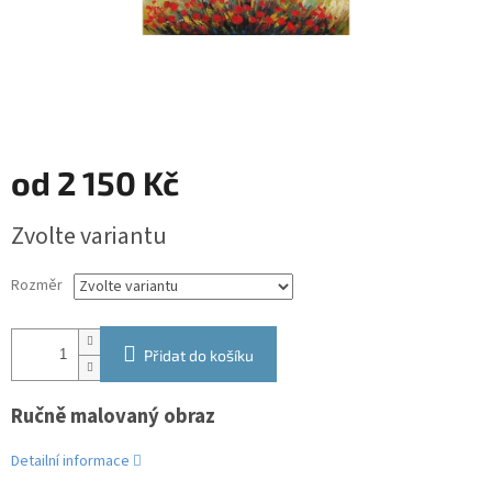
od
2 150 Kč
Měrná
Zvolte variantu
cena:
Rozměr
Přidat do košíku
Ručně malovaný obraz
Detailní informace